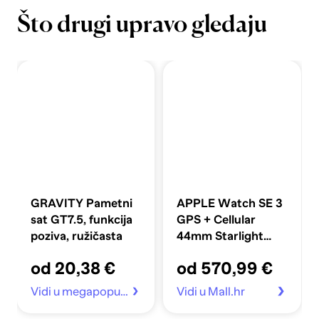
Što drugi upravo gledaju
GRAVITY Pametni
APPLE Watch SE 3
sat GT7.5, funkcija
GPS + Cellular
poziva, ružičasta
44mm Starlight
Aluminium Case
od 20,38 €
od 570,99 €
with Starlight Sport
Band S/M
Vidi u megapopust.hr
Vidi u Mall.hr