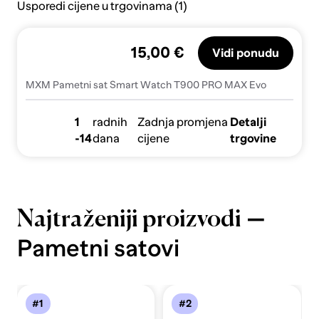
Usporedi cijene u trgovinama (1)
15,00 €
Vidi ponudu
MXM Pametni sat Smart Watch T900 PRO MAX Evo
1
radnih
Zadnja promjena
Detalji
-14
dana
cijene
trgovine
—
Najtraženiji proizvodi
Pametni satovi
#1
#2