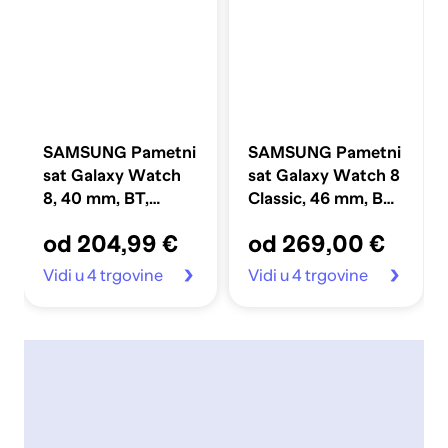
SAMSUNG Pametni
SAMSUNG Pametni
sat Galaxy Watch
sat Galaxy Watch 8
8, 40 mm, BT,
Classic, 46 mm, BT,
tamnosivi (SM-
crni (SM-
od 204,99 €
od 269,00 €
L320NDAAEUE)
L500NZKAEUE)
Vidi u 4 trgovine
Vidi u 4 trgovine