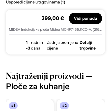
Usporedi cijene u trgovinama (1)
299,00 €
Vidi ponudu
MIDEA Indukcijska ploča Midea MC-IF7455J1CC-A, (21511185)
1
radnih
Zadnja promjena
Detalji
-3
dana
cijene
trgovine
—
Najtraženiji proizvodi
Ploče za kuhanje
#1
#2