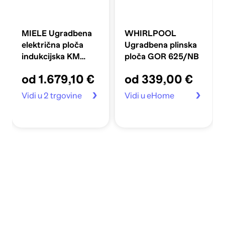
MIELE Ugradbena
WHIRLPOOL
električna ploča
Ugradbena plinska
indukcijska KM
ploča GOR 625/NB
7564 FR
od 1.679,10 €
od 339,00 €
Vidi u 2 trgovine
Vidi u eHome