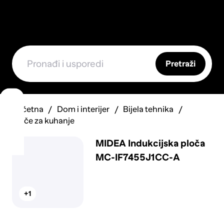
Pretraži
Početna
Dom i interijer
Bijela tehnika
Ploče za kuhanje
MIDEA Indukcijska ploča
MC-IF7455J1CC-A
+1