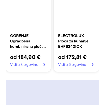
GORENJE
ELECTROLUX
Ugradbena
Ploča za kuhanje
kombinirana ploča
EHF6240IOK
GE680MB
od 184,90 €
od 172,81 €
Vidi u 3 trgovine
Vidi u 5 trgovina