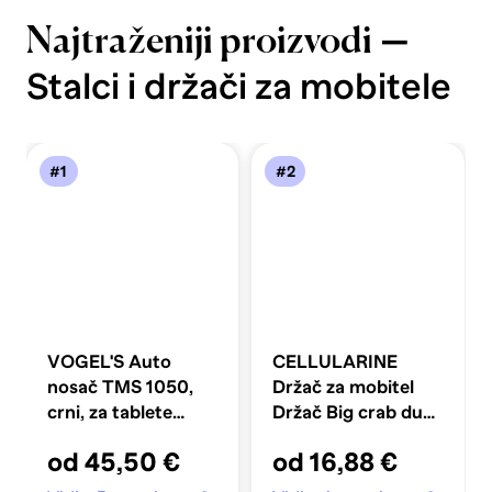
—
Najtraženiji proizvodi
Stalci i držači za mobitele
#1
#2
VOGEL'S Auto
CELLULARINE
nosač TMS 1050,
Držač za mobitel
crni, za tablete
Držač Big crab dual
7"-12"
fix
od 45,50 €
od 16,88 €