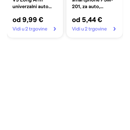
univerzalni auto
201, za auto,
stalak za staklo i
magnetni, crni
od 9,99 €
od 5,44 €
ploču
Vidi u 2 trgovine
Vidi u 2 trgovine