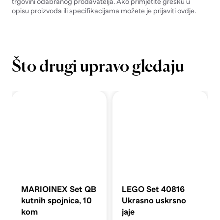
trgovini odabranog prodavatelja. Ako primjetite grešku u
opisu proizvoda ili specifikacijama možete je prijaviti
ovdje
.
Što drugi upravo gledaju
MARIOINEX Set QB
LEGO Set 40816
kutnih spojnica, 10
Ukrasno uskrsno
kom
jaje