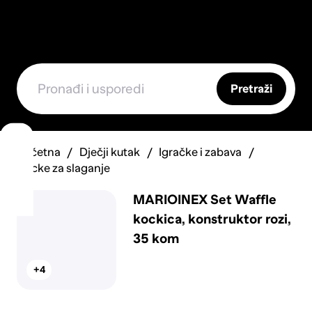
Pretraži
Početna
Dječji kutak
Igračke i zabava
Kocke za slaganje
MARIOINEX Set Waffle
kockica, konstruktor rozi,
35 kom
+4