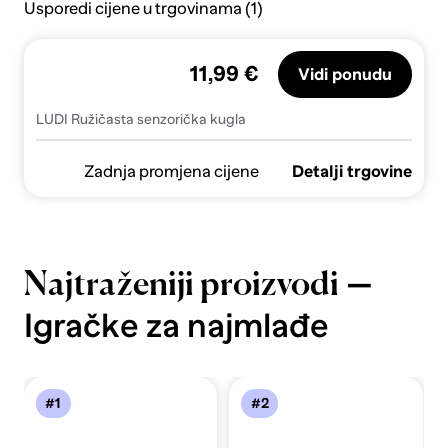
Usporedi cijene u trgovinama (1)
11,99 €
Vidi ponudu
LUDI Ružičasta senzorička kugla
Zadnja promjena cijene
Detalji trgovine
—
Najtraženiji proizvodi
Igračke za najmlađe
#1
#2