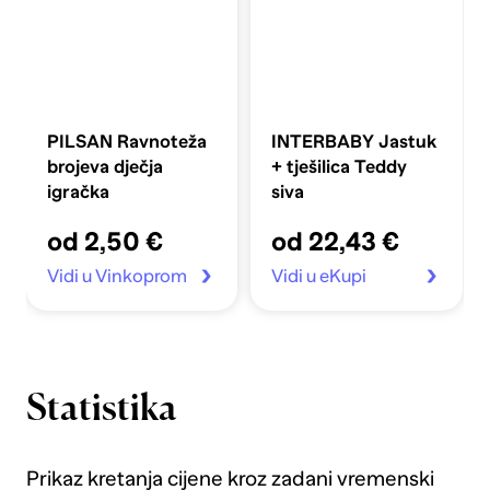
PILSAN Ravnoteža
INTERBABY Jastuk
brojeva dječja
+ tješilica Teddy
igračka
siva
od 2,50 €
od 22,43 €
Vidi u Vinkoprom
Vidi u eKupi
Statistika
Prikaz kretanja cijene kroz zadani vremenski