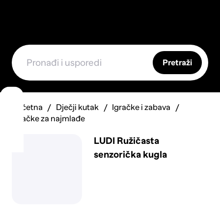
Pretraži
Početna
Dječji kutak
Igračke i zabava
Igračke za najmlađe
LUDI Ružičasta
senzorička kugla