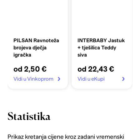
PILSAN Ravnoteža
INTERBABY Jastuk
brojeva dječja
+ tješilica Teddy
igračka
siva
od 2,50 €
od 22,43 €
Vidi u Vinkoprom
Vidi u eKupi
Statistika
Prikaz kretanja cijene kroz zadani vremenski