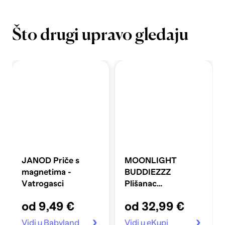
Što drugi upravo gledaju
JANOD Priče s
MOONLIGHT
magnetima -
BUDDIEZZZ
Vatrogasci
Plišanac
interaktivni, polarni
od 9,49 €
od 32,99 €
medvjed
Vidi u Babyland
Vidi u eKupi