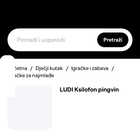
Pretraži
Početna
Dječji kutak
Igračke i zabava
Igračke za najmlađe
LUDI Ksilofon pingvin