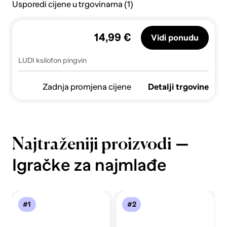
Usporedi cijene u trgovinama (1)
14,99 €
Vidi ponudu
LUDI ksilofon pingvin
Zadnja promjena cijene
Detalji trgovine
—
Najtraženiji proizvodi
Igračke za najmlađe
#1
#2