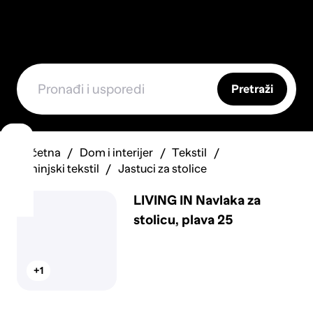
Pretraži
Početna
Dom i interijer
Tekstil
Kuhinjski tekstil
Jastuci za stolice
LIVING IN Navlaka za
stolicu, plava 25
+1