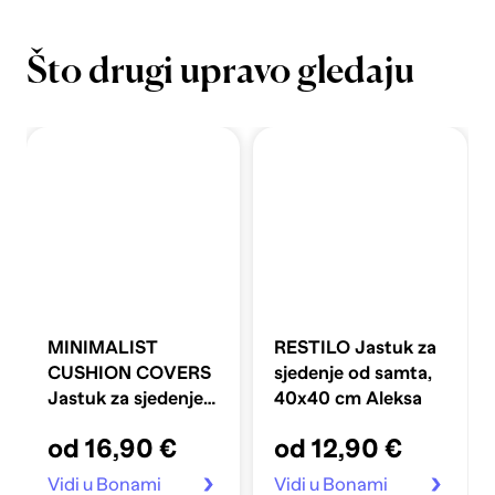
Što drugi upravo gledaju
MINIMALIST
RESTILO Jastuk za
CUSHION COVERS
sjedenje od samta,
Jastuk za sjedenje s
40x40 cm Aleksa
udjelom pamuka
od 16,90 €
od 12,90 €
Lemons, 40x40 cm
Vidi u Bonami
Vidi u Bonami