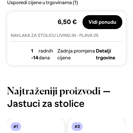
Usporedi cijene u trgovinama (1)
6,50 €
Vidi ponudu
NAVLAKA ZA STOLICU LIVING IN - PLAVA 25
1
radnih
Zadnja promjena
Detalji
-14
dana
cijene
trgovine
—
Najtraženiji proizvodi
Jastuci za stolice
#1
#2