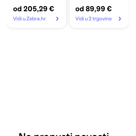
beton siva
od 205,29 €
od 89,99 €
Vidi u Zebra.hr
Vidi u 2 trgovine