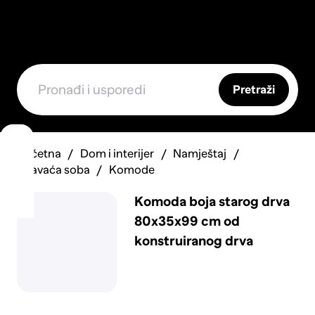
Pretraži
Početna
Dom i interijer
Namještaj
Spavaća soba
Komode
Komoda boja starog drva
80x35x99 cm od
konstruiranog drva