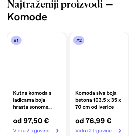
—
Najtraženiji proizvodi
Komode
#1
#2
Kutna komoda s
Komoda siva boja
ladicama boja
betona 103,5 x 35 x
hrasta sonome
70 cm od iverice
60x41x58 cm
od 97,50 €
od 76,99 €
drveni
Vidi u 2 trgovine
Vidi u 2 trgovine