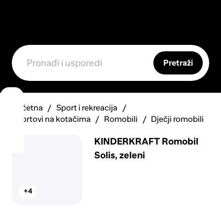
Pretraži
Početna
Sport i rekreacija
Sportovi na kotačima
Romobili
Dječji romobili
KINDERKRAFT Romobil
Solis, zeleni
+4