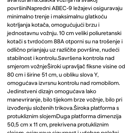
površiniNapredni ABEC-9 ležajevi osiguravaju
minimalno trenje i maksimalnu glatkoću
kotrljanja kotača, omogućujući brzu i
jednostavnu vožnju. 10 cm veliki poliuretanski
kotači s tvrdoćom 88A otporni su na trošenje i
odlično prianjaju uz različite površine, nudeći
stabilnost i kontrolu.Savršena kontrola nad
smjerom vožnjeŠiroki upravljač fiksne visine od
80 cm i širine 51 cm, u obliku slova Y,
omogućava izvrsnu kontrolu nad romobilom.
Jedinstveni dizajn omogućava lako
manevriranje, bilo tijekom brze vožnje, bilo pri
izvođenju složenih trikova.Široka platforma s
protukliznim slojemDuga platforma dimenzija
50,5 cm x 11 cm, prekrivena protukliznim
slojem, osigurava sigurnost i udoban položaj