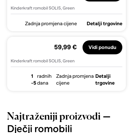
Kinderkraft romobil SOLIS, Green
Zadnja promjena cijene
Detalji trgovine
59,99 €
Vidi ponudu
Kinderkraft romobil SOLIS, Green
1
radnih
Zadnja promjena
Detalji
-5
dana
cijene
trgovine
—
Najtraženiji proizvodi
Dječji romobili