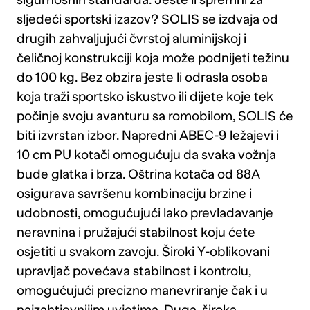
sljedeći sportski izazov? SOLIS se izdvaja od
drugih zahvaljujući čvrstoj aluminijskoj i
čeličnoj konstrukciji koja može podnijeti težinu
do 100 kg. Bez obzira jeste li odrasla osoba
koja traži sportsko iskustvo ili dijete koje tek
počinje svoju avanturu sa romobilom, SOLIS će
biti izvrstan izbor. Napredni ABEC-9 ležajevi i
10 cm PU kotači omogućuju da svaka vožnja
bude glatka i brza. Oštrina kotača od 88A
osigurava savršenu kombinaciju brzine i
udobnosti, omogućujući lako prevladavanje
neravnina i pružajući stabilnost koju ćete
osjetiti u svakom zavoju. Široki Y-oblikovani
upravljač povećava stabilnost i kontrolu,
omogućujući precizno manevriranje čak i u
najzahtjevnijim uvjetima. Duga, široka