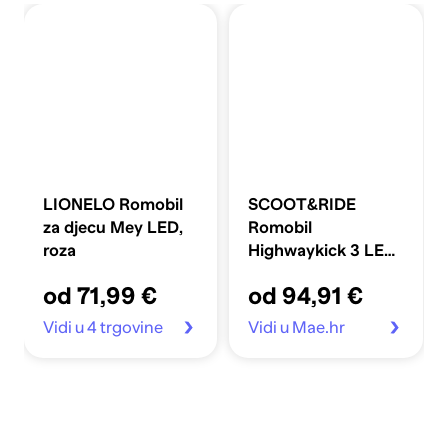
LIONELO Romobil
SCOOT&RIDE
za djecu Mey LED,
Romobil
roza
Highwaykick 3 LED,
čelični sivi
od 71,99 €
od 94,91 €
Vidi u 4 trgovine
Vidi u Mae.hr