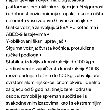
platforma s protukliznim slojem jamči sigurnost
i udobnost pozicioniranja stopala, tako da ništa
ne ometa vašu zabavu.Glavne značajke: •
Glatka vožnja zahvaljujući 88A PU kotačima i
ABEC-9 ležajevima •
Y-oblikovani fiksni upravljač •
Sigurna vožnja: čvrsta kočnica, protuklizne
ručke i podloga •
Stabilna, izdržljiva konstrukcija do 100 kg •
Jedinstveni dizajniČvrsta konstrukcijaSOLIS
može podnijeti težinu do 100 kg, zahvaljujući
čvrstom aluminijsko-čeličnom okviru. Idealno
za djecu od 5 godina, tinejdžere i odrasle
osobe, romobil je spreman suočiti se i s
svakodnevnim izazovima, kao i s ekstremnijim
avanturama.Glatka vožnja na svakoj