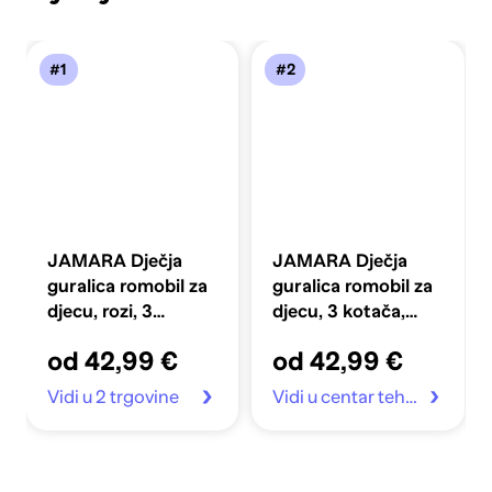
#1
#2
JAMARA Dječja
JAMARA Dječja
guralica romobil za
guralica romobil za
djecu, rozi, 3
djecu, 3 kotača,
kotača, svjetla na
svjetla na kotačima,
od 42,99 €
od 42,99 €
kotačima
zeleni
Vidi u 2 trgovine
Vidi u centar tehnike