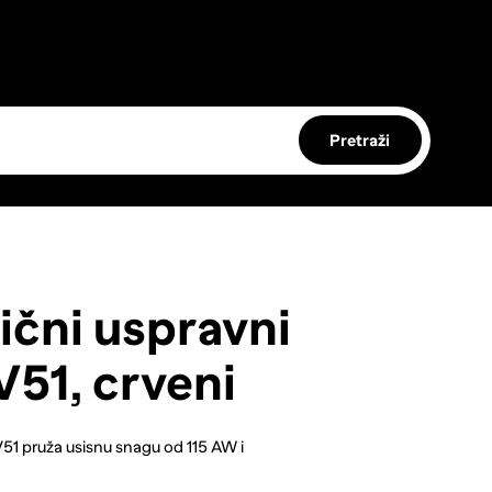
Pretraži
čni uspravni
V51, crveni
51 pruža usisnu snagu od 115 AW i