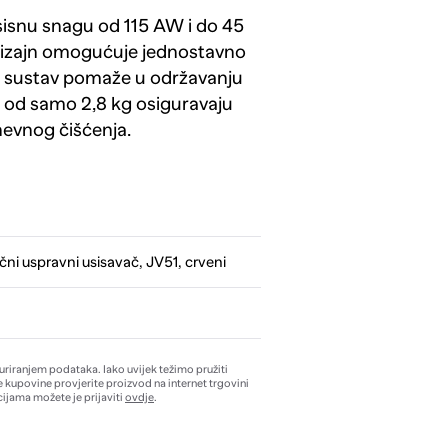
sisnu snagu od 115 AW i do 45
dizajn omogućuje jednostavno
ski sustav pomaže u održavanju
sa od samo 2,8 kg osiguravaju
nevnog čišćenja.
ni uspravni usisavač, JV51, crveni
žuriranjem podataka. Iako uvijek težimo pružiti
e kupovine provjerite proizvod na internet trgovini
ijama možete je prijaviti
ovdje
.