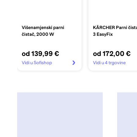
Višenamjenski parni
KÄRCHER Parni čist
čistač, 2000 W
3 EasyFix
od 139,99 €
od 172,00 €
Vidi u Sofishop
Vidi u 4 trgovine