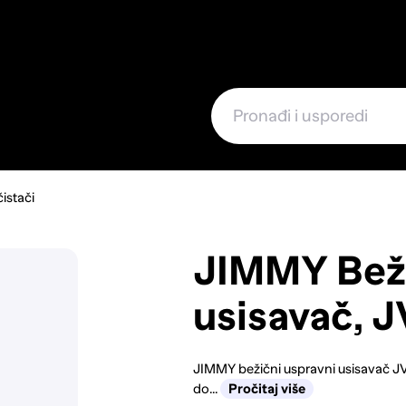
e
čistači
JIMMY Beži
usisavač, J
JIMMY bežični uspravni usisavač JV
do...
Pročitaj više