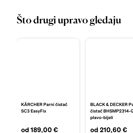
Što drugi upravo gledaju
KÄRCHER Parni čistač
BLACK & DECKER Pa
SC3 EasyFix
čistač BHSMP2314-
plavo-bijeli
od 189,00 €
od 210,60 €