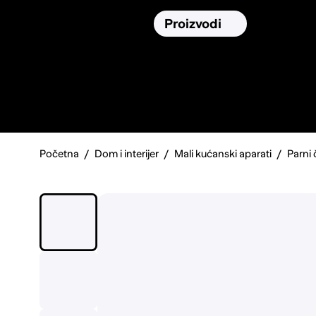
Osiguranja
Proizvodi
Namirnic
Pronađi, usporedi i donesi
najbolju
odluku o kupnji.
Početna
Dom i interijer
Mali kućanski aparati
Parni 