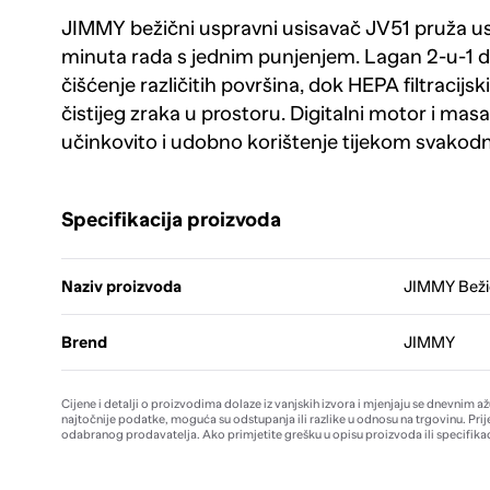
JIMMY bežični uspravni usisavač JV51 pruža u
minuta rada s jednim punjenjem. Lagan 2-u-1 
čišćenje različitih površina, dok HEPA filtracij
čistijeg zraka u prostoru. Digitalni motor i ma
učinkovito i udobno korištenje tijekom svakod
Specifikacija proizvoda
Naziv proizvoda
JIMMY Bežič
Brend
JIMMY
Cijene i detalji o proizvodima dolaze iz vanjskih izvora i mjenjaju se dnevnim a
najtočnije podatke, moguća su odstupanja ili razlike u odnosu na trgovinu. Prij
odabranog prodavatelja. Ako primjetite grešku u opisu proizvoda ili specifikac