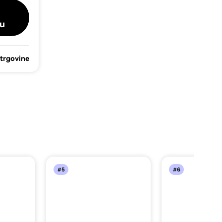
u
 trgovine
#5
#6