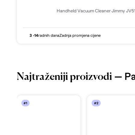
Handheld Vacuum Cleaner Jimmy JV51 
3 -14
radnih dana
Zadnja promjena cijene
— Par
Najtraženiji proizvodi
#1
#2