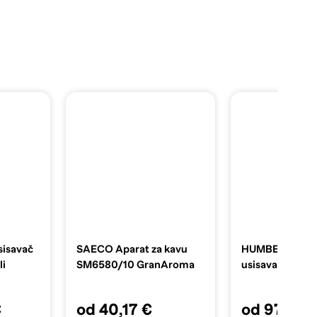
isavač
SAECO Aparat za kavu
HUMBERG Indus
li
SM6580/10 GranAroma
usisavač HM-4
€
od 40,17 €
od 97,69 