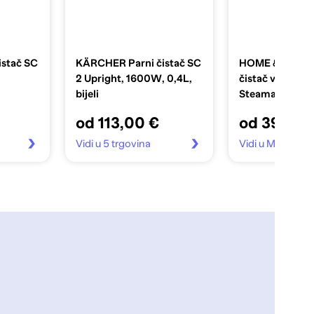
stač SC
KÄRCHER Parni čistač SC
HOME & MARKE
2 Upright, 1600W, 0,4L,
čistač visokog 
bijeli
Steamax (prije
uređaj za čišće
od 113,00 €
od 39,99 
kemikalija za ku
Vidi u 5 trgovina
Vidi u Mall.hr