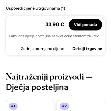
Usporedi cijene u trgovinama (1)
33,90 €
Vidi ponudu
Pamučna dječja posteljina sa svjetlećim efektom za krevet za jednu osobu 140x200 cm Peppa Pig – Jerry Fabrics
Zadnja promjena cijene
Detalji trgovine
—
Najtraženiji proizvodi
Dječja posteljina
#1
#2