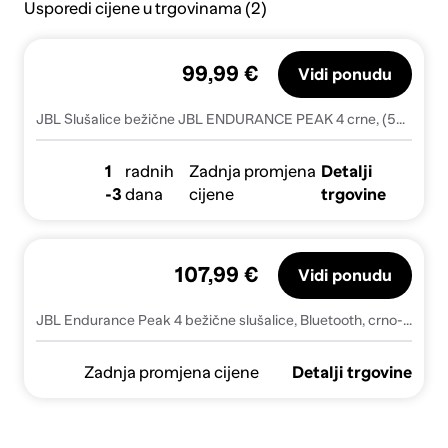
Usporedi cijene u trgovinama (2)
99,99 €
Vidi ponudu
JBL Slušalice bežične JBL ENDURANCE PEAK 4 crne, (5000188893)
1
radnih
Zadnja promjena
Detalji
-3
dana
cijene
trgovine
107,99 €
Vidi ponudu
JBL Endurance Peak 4 bežične slušalice, Bluetooth, crno-sive
Zadnja promjena cijene
Detalji trgovine