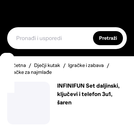
Pretraži
Početna
Dječji kutak
Igračke i zabava
Igračke za najmlađe
INFINIFUN Set daljinski,
ključevi i telefon 3u1,
šaren