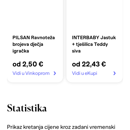
PILSAN Ravnoteža
INTERBABY Jastuk
brojeva dječja
+ tješilica Teddy
igračka
siva
od 2,50 €
od 22,43 €
Vidi u Vinkoprom
Vidi u eKupi
Statistika
Prikaz kretanja cijene kroz zadani vremenski