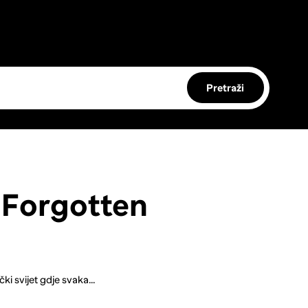
Pretraži
e Forgotten
ki svijet gdje svaka...