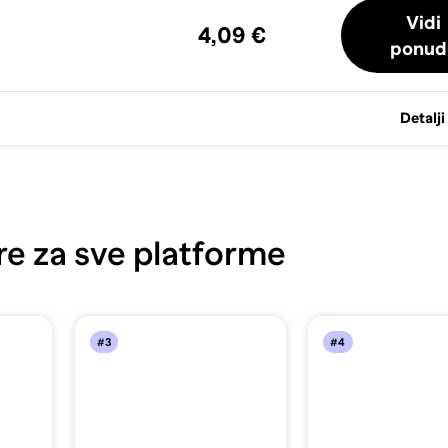
Vidi
4,09 €
ponud
Detalji
re za sve platforme
#3
#4