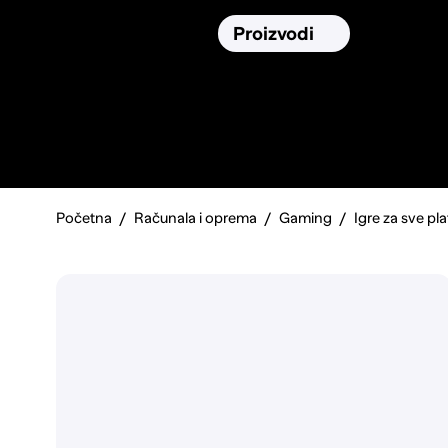
Osiguranja
Proizvodi
Namirnic
Pronađi, usporedi i donesi
najbolju
odluku o kupnji.
Početna
Računala i oprema
Gaming
Igre za sve pl