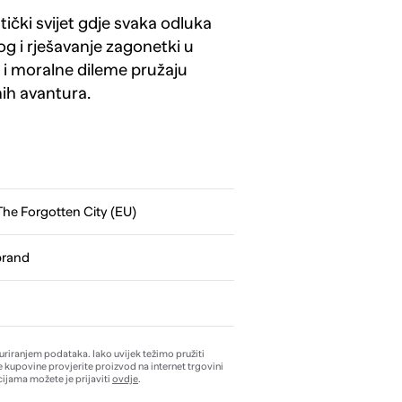
ički svijet gdje svaka odluka
log i rješavanje zagonetki u
i moralne dileme pružaju
nih avantura.
 The Forgotten City (EU)
brand
žuriranjem podataka. Iako uvijek težimo pružiti
e kupovine provjerite proizvod na internet trgovini
ijama možete je prijaviti
ovdje
.