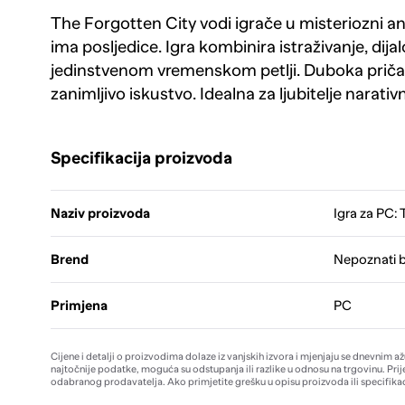
The Forgotten City vodi igrače u misteriozni ant
ima posljedice. Igra kombinira istraživanje, dija
jedinstvenom vremenskom petlji. Duboka priča 
zanimljivo iskustvo. Idealna za ljubitelje narativ
Specifikacija proizvoda
Naziv proizvoda
Igra za PC:
Brend
Nepoznati 
Primjena
PC
Cijene i detalji o proizvodima dolaze iz vanjskih izvora i mjenjaju se dnevnim a
najtočnije podatke, moguća su odstupanja ili razlike u odnosu na trgovinu. Prij
odabranog prodavatelja. Ako primjetite grešku u opisu proizvoda ili specifikac