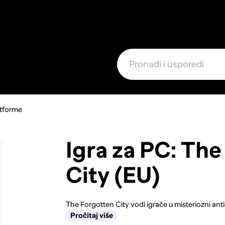
e
atforme
Igra za PC: Th
City (EU)
The Forgotten City vodi igrače u misteriozni antič
Pročitaj više