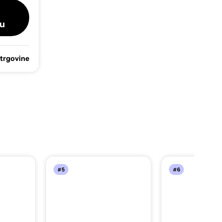
u
 trgovine
#5
#6