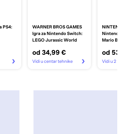
a PS4:
WARNER BROS GAMES
NINTENDO Igra
Igra za Nintendo Switch:
Nintendo Switc
LEGO Jurassic World
Mario Bros Wo
od 34,99 €
od 53,59 
Vidi u centar tehnike
Vidi u 2 trgovin