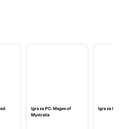
red
Igra za PC: Mages of
Igra za PC: Sac
Mystralia