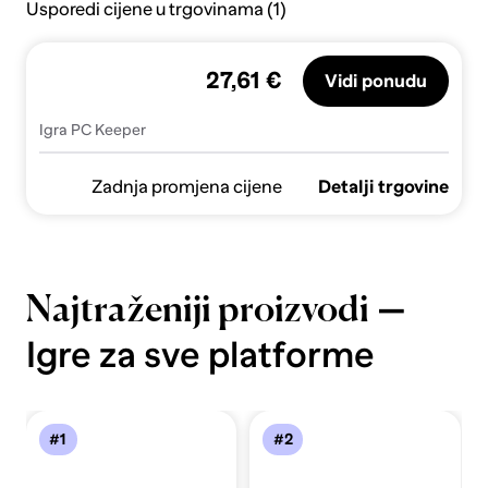
Usporedi cijene u trgovinama (1)
27,61 €
Vidi ponudu
Igra PC Keeper
Zadnja promjena cijene
Detalji trgovine
—
Najtraženiji proizvodi
Igre za sve platforme
#1
#2