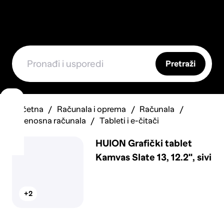
Pretraži
Početna
Računala i oprema
Računala
Prijenosna računala
Tableti i e-čitači
HUION Grafički tablet
Kamvas Slate 13, 12.2", sivi
+2