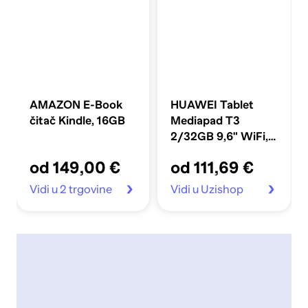
AMAZON E-Book
HUAWEI Tablet
čitač Kindle, 16GB
Mediapad T3
2/32GB 9,6" WiFi,
crna
od 149,00 €
od 111,69 €
Vidi u 2 trgovine
Vidi u Uzishop