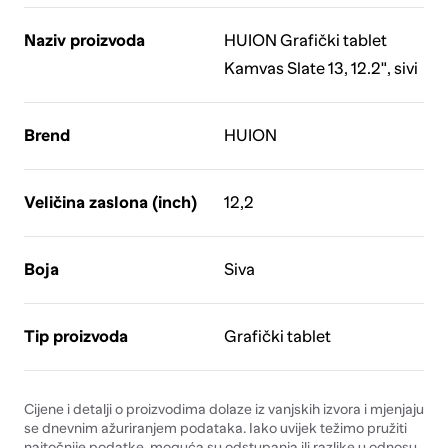
Naziv proizvoda
HUION Grafički tablet
Kamvas Slate 13, 12.2", sivi
Brend
HUION
Veličina zaslona (inch)
12,2
Boja
Siva
Tip proizvoda
Grafički tablet
Cijene i detalji o proizvodima dolaze iz vanjskih izvora i mjenjaju
se dnevnim ažuriranjem podataka. Iako uvijek težimo pružiti
najtočnije podatke, moguća su odstupanja ili razlike u odnosu