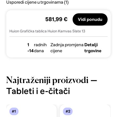
Usporedi cijene u trgovinama (1)
581,99 €
Vidi ponudu
Huion Grafička tablica Huion Kamvas Slate 13
1
radnih
Zadnja promjena
Detalji
-14
dana
cijene
trgovine
—
Najtraženiji proizvodi
Tableti i e-čitači
#1
#2