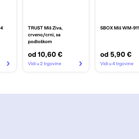
14
TRUST Miš Ziva,
SBOX Miš WM-911,
crveno/crni, sa
podloškom
od 10,60 €
od 5,90 €
Vidi u 2 trgovine
Vidi u 4 trgovine