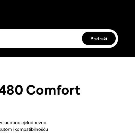
Pretraži
 480 Comfort
e za udobno cjelodnevno
kutom i kompatibilnošću