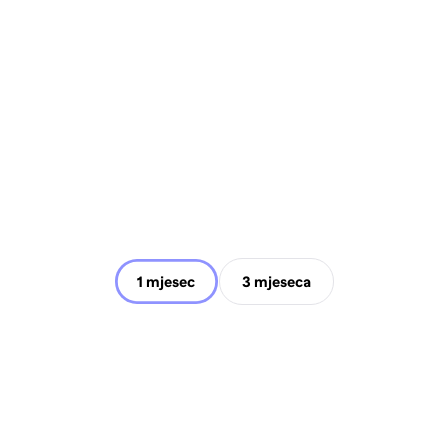
1 mjesec
3 mjeseca