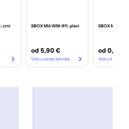
 crni
SBOX Miš WM-911, plavi
SBOX Miš WM-9
od 5,90 €
od 0,90 €
Vidi u centar tehnike
Vidi u 4 trgovin