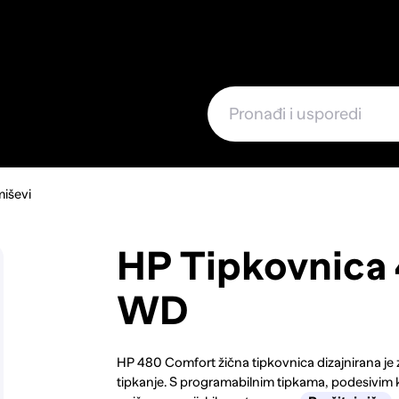
e
miševi
HP Tipkovnica
WD
HP 480 Comfort žična tipkovnica dizajnirana j
tipkanje. S programabilnim tipkama, podesivim 