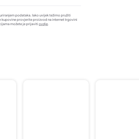
žuriranjem podataka. Iako uvijek težimo pružiti
e kupovine provjerite proizvod na internet trgovini
ijama možete je prijaviti
ovdje
.