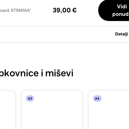
Vidi
39,00 €
oard, 8T6M1AA"
ponud
Detalji
pkovnice i miševi
#3
#4