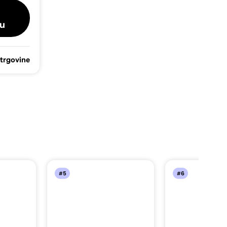
u
 trgovine
#5
#6