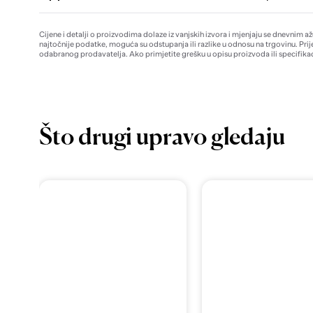
Cijene i detalji o proizvodima dolaze iz vanjskih izvora i mjenjaju se dnevnim a
najtočnije podatke, moguća su odstupanja ili razlike u odnosu na trgovinu. Prij
odabranog prodavatelja. Ako primjetite grešku u opisu proizvoda ili specifikac
Što drugi upravo gledaju