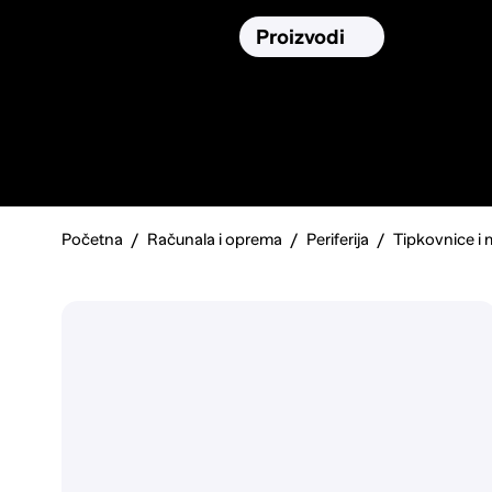
Osiguranja
Proizvodi
Namirnic
Pronađi, usporedi i donesi
najbolju
odluku o kupnji.
Početna
Računala i oprema
Periferija
Tipkovnice i 