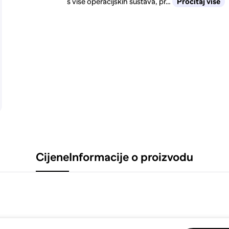
s više operacijskih sustava, pr…
Pročitaj više
Cijene
Informacije o proizvodu