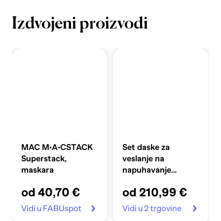
Izdvojeni proizvodi
MAC M·A·CSTACK
Set daske za
Superstack,
veslanje na
maskara
napuhavanje
360x81x10 cm,
od 40,70 €
od 210,99 €
plavi
Vidi u FABUspot
Vidi u 2 trgovine