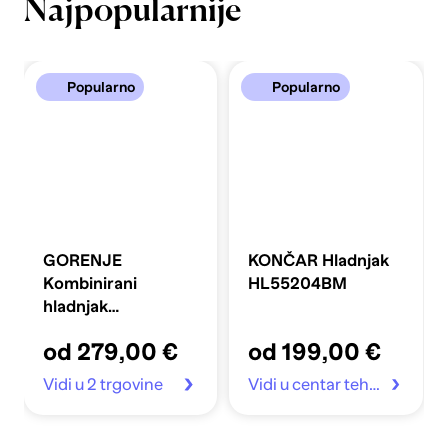
Najpopularnije
Popularno
Popularno
GORENJE
KONČAR Hladnjak
Kombinirani
HL55204BM
hladnjak
FLRK14EPS4
od 279,00 €
od 199,00 €
Vidi u 2 trgovine
Vidi u centar tehnike