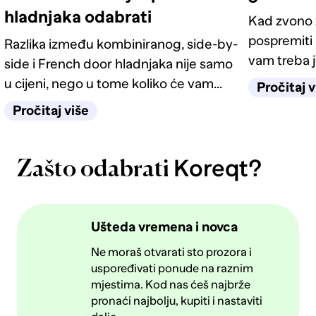
hladnjaka odabrati
Kad zvono z
pospremiti 
Razlika između kombiniranog, side-by-
vam treba j
side i French door hladnjaka nije samo
ideja koje 
u cijeni, nego u tome koliko će vam
Pročitaj v
imate.
život u kuhinji biti jednostavan
Pročitaj više
sljedećih deset godina.
Koreqt?
Zašto odabrati
Ušteda vremena i novca
Ne moraš otvarati sto prozora i
uspoređivati ponude na raznim
mjestima. Kod nas ćeš najbrže
pronaći najbolju, kupiti i nastaviti