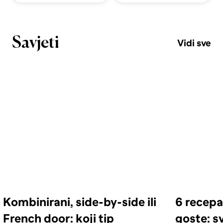
Savjeti
Vidi sve
Kombinirani, side-by-side ili
6 recepa
French door: koji tip
goste: s