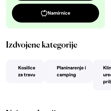
Namirnice
Izdvojene kategorije
Kosilice
Planinarenje i
Kli
za travu
camping
uređ
pri