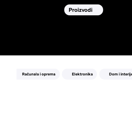
Osiguranja
Proizvodi
Namirnic
Pronađi, usporedi i donesi
najbolju
odluku o kupnji.
Računala i oprema
Elektronika
Dom i interij