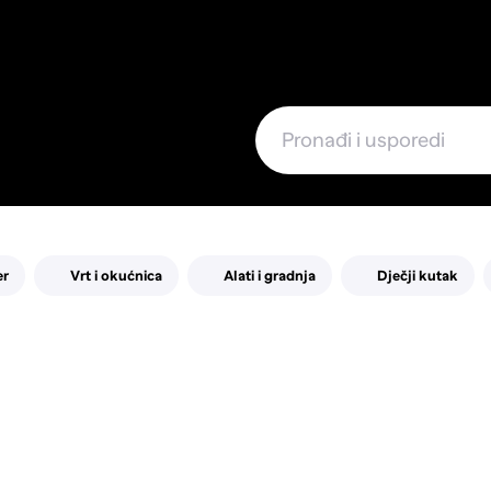
e
er
Vrt i okućnica
Alati i gradnja
Dječji kutak