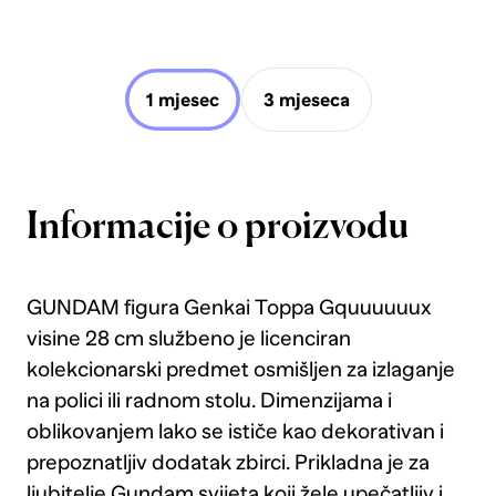
1 mjesec
3 mjeseca
Informacije o proizvodu
GUNDAM figura Genkai Toppa Gquuuuuux
visine 28 cm službeno je licenciran
kolekcionarski predmet osmišljen za izlaganje
na polici ili radnom stolu. Dimenzijama i
oblikovanjem lako se ističe kao dekorativan i
prepoznatljiv dodatak zbirci. Prikladna je za
ljubitelje Gundam svijeta koji žele upečatljiv i