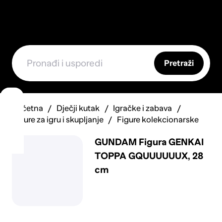
Pretraži
Početna
Dječji kutak
Igračke i zabava
Figure za igru i skupljanje
Figure kolekcionarske
GUNDAM Figura GENKAI
TOPPA GQUUUUUUX, 28
cm