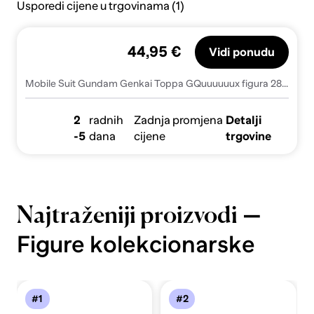
Usporedi cijene u trgovinama (1)
44,95 €
Vidi ponudu
Mobile Suit Gundam Genkai Toppa GQuuuuuux figura 28cm
2
radnih
Zadnja promjena
Detalji
-5
dana
cijene
trgovine
—
Najtraženiji proizvodi
Figure kolekcionarske
#1
#2