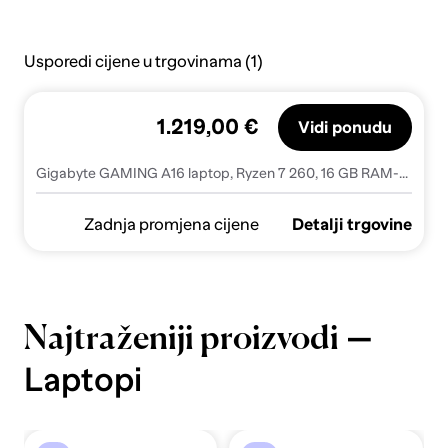
Usporedi cijene u trgovinama (1)
1.219,00 €
Vidi ponudu
Gigabyte GAMING A16 laptop, Ryzen 7 260, 16 GB RAM-a, 512 GB SSD, RTX 5050, 165 Hz, Windows 11 Home
Zadnja promjena cijene
Detalji trgovine
—
Najtraženiji proizvodi
Laptopi