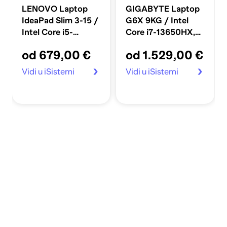
LENOVO Laptop
GIGABYTE Laptop
IdeaPad Slim 3-15 /
G6X 9KG / Intel
Intel Core i5-
Core i7-13650HX,
13420H, 15.3", 1920
16", 1920x1200,
od 679,00 €
od 1.529,00 €
x 1200, 24GB RAM,
32GB RAM, 1TB
512GB SSD,
SSD, RTX 4060,
Vidi u iSistemi
Vidi u iSistemi
FreeDOS, plava
165Hz, Windows 11
Home