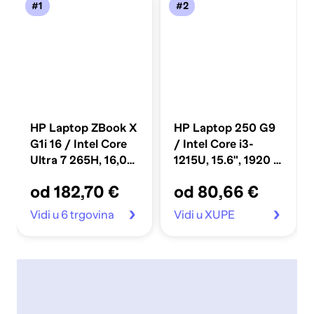
#1
#2
HP Laptop ZBook X
HP Laptop 250 G9
G1i 16 / Intel Core
/ Intel Core i3-
Ultra 7 265H, 16,0",
1215U, 15.6", 1920 x
1920 x 1200, 32 GB,
1080, 8 GB, 256 GB
od 182,70 €
od 80,66 €
1 TB SSD PCIe,
SSD, Windows 11
Windows 11 Pro,
Pro, crna
Vidi u 6 trgovina
Vidi u XUPE
siva