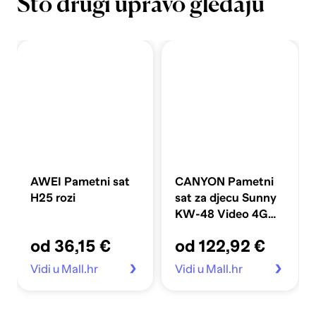
Što drugi upravo gledaju
AWEI Pametni sat
CANYON Pametni
H25 rozi
sat za djecu Sunny
KW-48 Video 4G
GPS Games&Music
od 36,15 €
od 122,92 €
plavi CNE-KW48BL
Vidi u Mall.hr
Vidi u Mall.hr