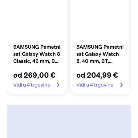
SAMSUNG Pametni
SAMSUNG Pametni
sat Galaxy Watch 8
sat Galaxy Watch
Classic, 46 mm, BT,
8, 40 mm, BT,
crni (SM-
tamnosivi (SM-
od 269,00 €
od 204,99 €
L500NZKAEUE)
L320NDAAEUE)
Vidi u 4 trgovine
Vidi u 4 trgovine