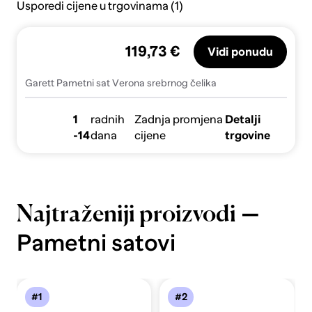
Usporedi cijene u trgovinama (1)
119,73 €
Vidi ponudu
Garett Pametni sat Verona srebrnog čelika
1
radnih
Zadnja promjena
Detalji
-14
dana
cijene
trgovine
—
Najtraženiji proizvodi
Pametni satovi
#1
#2