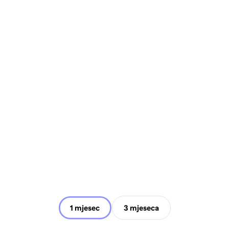
1 mjesec
3 mjeseca