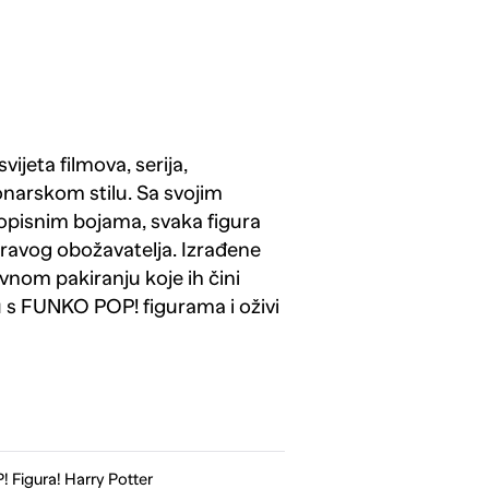
ijeta filmova, serija,
onarskom stilu. Sa svojim
vopisnim bojama, svaka figura
 pravog obožavatelja. Izrađene
ivnom pakiranju koje ih čini
u s FUNKO POP! figurama i oživi
Figura! Harry Potter