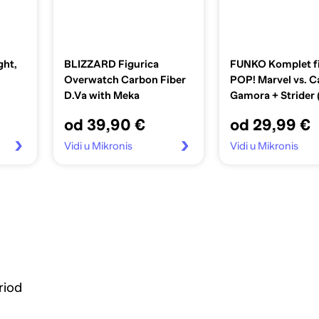
ght,
BLIZZARD Figurica
FUNKO Komplet fi
Overwatch Carbon Fiber
POP! Marvel vs. 
D.Va with Meka
Gamora + Strider 
2), dvostruko pak
od 39,90 €
od 29,99 €
Vidi u Mikronis
Vidi u Mikronis
riod