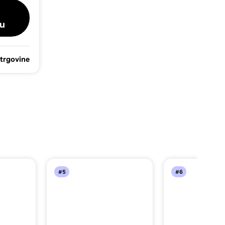
u
 trgovine
#5
#6