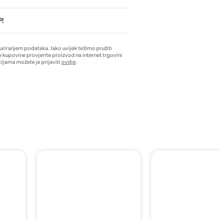
!
žuriranjem podataka. Iako uvijek težimo pružiti
e kupovine provjerite proizvod na internet trgovini
ijama možete je prijaviti
ovdje
.