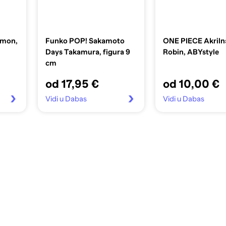
amon,
Funko POP! Sakamoto
ONE PIECE Akrilna
Days Takamura, figura 9
Robin, ABYstyle
cm
od 17,95 €
od 10,00 €
Vidi u Dabas
Vidi u Dabas