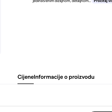
jedinstvenim dizajnom, detaljnom...
Pročitaj vi
Cijene
Informacije o proizvodu