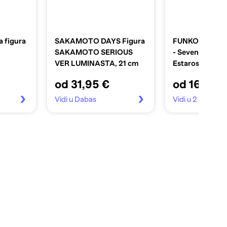
 figura
SAKAMOTO DAYS Figura
FUNKO POP! 
SAKAMOTO SERIOUS
- Seven Deadly Sins -
VER LUMINASTA, 21 cm
Estarossa
od 31,95 €
od 16,99 
Vidi u Dabas
Vidi u 2 trgovin