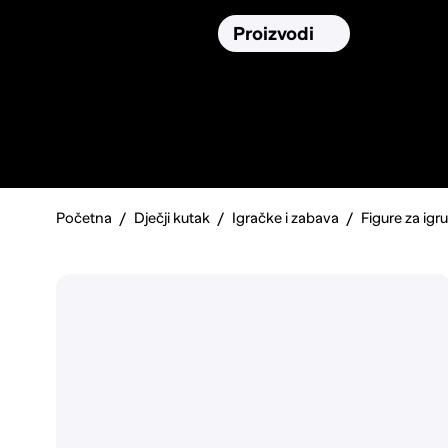
Osiguranja
Proizvodi
Namirnic
Pronađi, usporedi i donesi
najbolju
odluku o kupnji.
Početna
Dječji kutak
Igračke i zabava
Figure za igru