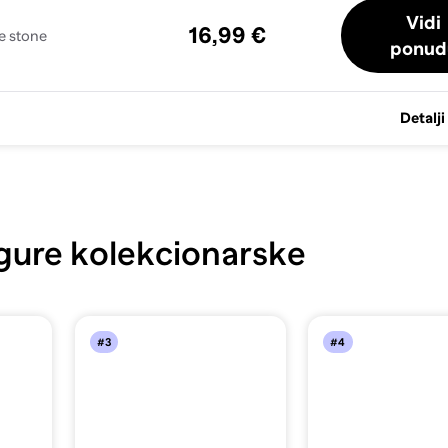
Vidi
16,99 €
e stone
ponud
Detalji
gure kolekcionarske
#3
#4