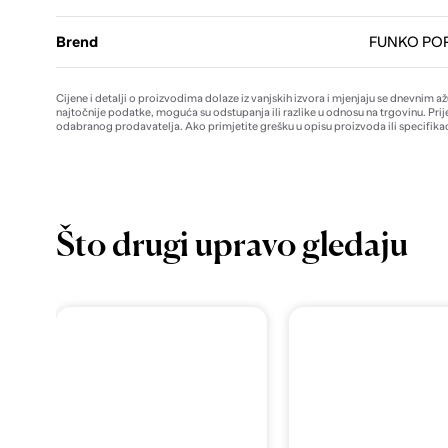
Brend
FUNKO POP
Cijene i detalji o proizvodima dolaze iz vanjskih izvora i mjenjaju se dnevnim a
najtočnije podatke, moguća su odstupanja ili razlike u odnosu na trgovinu. Prij
odabranog prodavatelja. Ako primjetite grešku u opisu proizvoda ili specifikac
Što drugi upravo gledaju