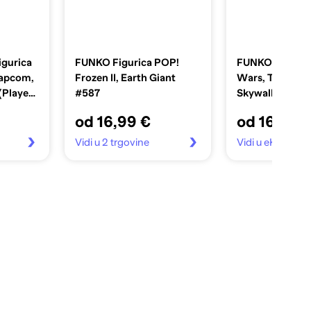
gurica
FUNKO Figurica POP!
FUNKO Figura 
Capcom,
Frozen II, Earth Giant
Wars, The Rise
(Player
#587
Skywalker, Jan
iranje
od 16,99 €
od 16,99 
Vidi u 2 trgovine
Vidi u eKupi