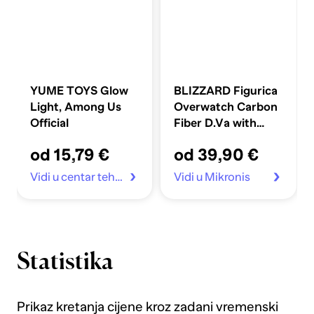
YUME TOYS Glow
BLIZZARD Figurica
Light, Among Us
Overwatch Carbon
Official
Fiber D.Va with
Meka
od 15,79 €
od 39,90 €
Vidi u centar tehnike
Vidi u Mikronis
Statistika
Prikaz kretanja cijene kroz zadani vremenski