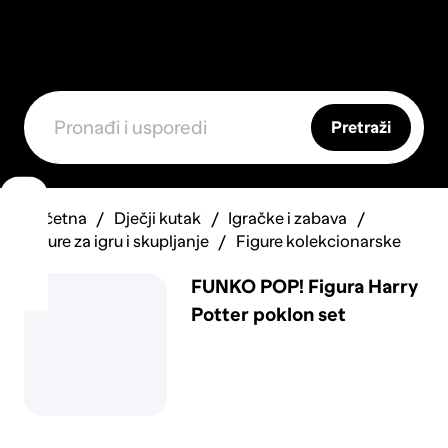
Pretraži
Početna
Dječji kutak
Igračke i zabava
Figure za igru i skupljanje
Figure kolekcionarske
FUNKO POP! Figura Harry
Potter poklon set