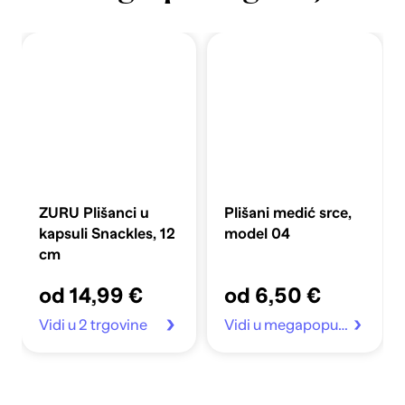
ZURU Plišanci u
Plišani medić srce,
kapsuli Snackles, 12
model 04
cm
od 14,99 €
od 6,50 €
Vidi u 2 trgovine
Vidi u megapopust.hr