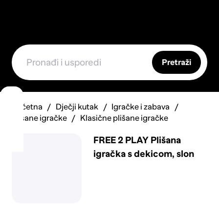
Pretraži
Početna
Dječji kutak
Igračke i zabava
Plišane igračke
Klasične plišane igračke
FREE 2 PLAY Plišana
igračka s dekicom, slon