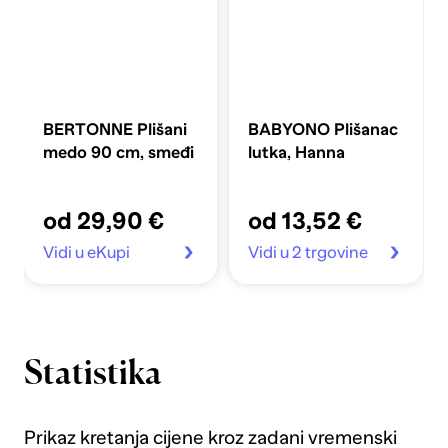
BERTONNE Plišani
BABYONO Plišanac
medo 90 cm, smeđi
lutka, Hanna
od 29,90 €
od 13,52 €
Vidi u eKupi
Vidi u 2 trgovine
Statistika
Prikaz kretanja cijene kroz zadani vremenski