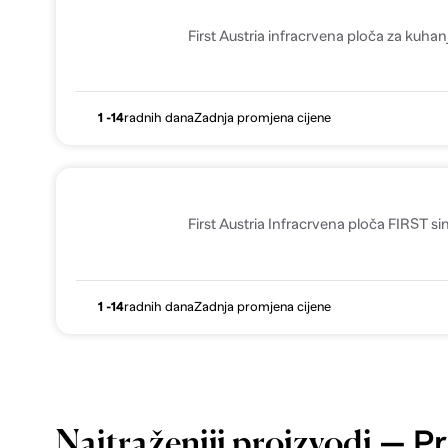
First Austria infracrvena ploča za kuha
1 -14
radnih dana
Zadnja promjena cijene
First Austria Infracrvena ploča FIRST s
1 -14
radnih dana
Zadnja promjena cijene
— Pr
Najtraženiji proizvodi