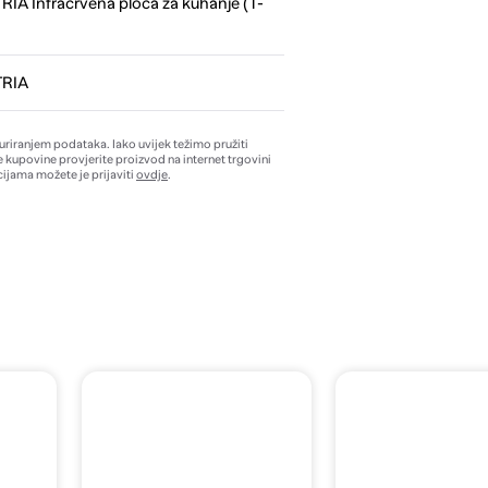
IA Infracrvena ploča za kuhanje (T-
TRIA
žuriranjem podataka. Iako uvijek težimo pružiti
e kupovine provjerite proizvod na internet trgovini
ijama možete je prijaviti
ovdje
.