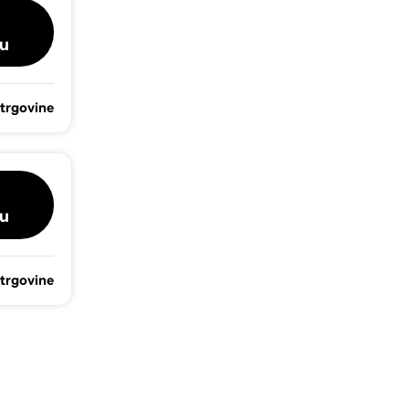
u
 trgovine
u
 trgovine