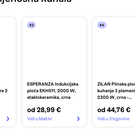
#3
#4
ESPERANZA Indukcijska
ZILAN Plinska plo
re 2
ploča EKH011, 2000 W,
kuhanje 3 plameni
staklokeramika, crna
2300 W, crna -
ZLN0032/BK
od 28,99 €
od 44,76 €
Vidi u Mall.hr
Vidi u 3 trgovine