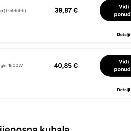
Vidi
39,87 €
nje (T-5096-5)
ponud
Detalji
Vidi
40,85 €
ingle, 1500W
ponud
Detalji
ijenosna kuhala