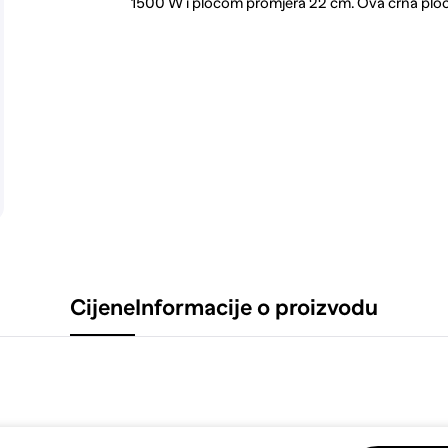
1500 W i pločom promjera 22 cm. Ova crna plo
Cijene
Informacije o proizvodu