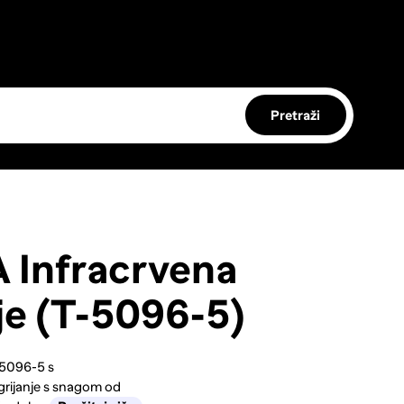
Pretraži
 Infracrvena
je (T-5096-5)
-5096-5 s
rijanje s snagom od