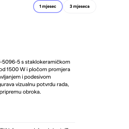
1 mjesec
3 mjeseca
T-5096-5 s staklokeramičkom
 od 1500 W i pločom promjera
avljanjem i podesivom
gurava vizualnu potvrdu rada,
u pripremu obroka.