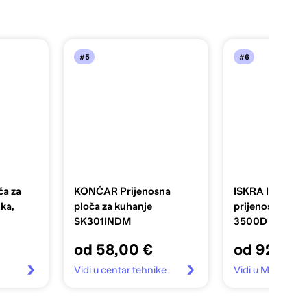
#5
#6
ča za
KONČAR Prijenosna
ISKRA Indukcij
ka,
ploča za kuhanje
prijenosna ploč
SK301INDM
3500D
od 58,00 €
od 92,90 
Vidi u centar tehnike
Vidi u Mall.hr