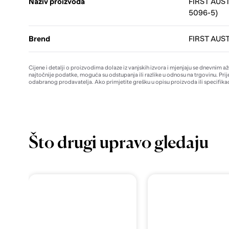
Naziv proizvoda
FIRST AUSTR
5096-5)
Brend
FIRST AUS
Cijene i detalji o proizvodima dolaze iz vanjskih izvora i mjenjaju se dnevnim a
najtočnije podatke, moguća su odstupanja ili razlike u odnosu na trgovinu. Prij
odabranog prodavatelja. Ako primjetite grešku u opisu proizvoda ili specifikac
Što drugi upravo gledaju