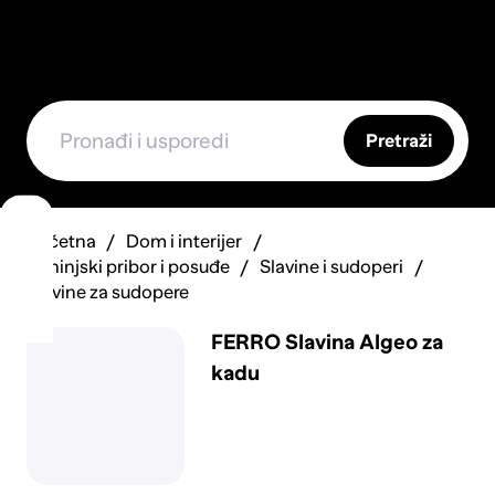
Pretraži
Početna
Dom i interijer
Kuhinjski pribor i posuđe
Slavine i sudoperi
Slavine za sudopere
FERRO Slavina Algeo za
kadu