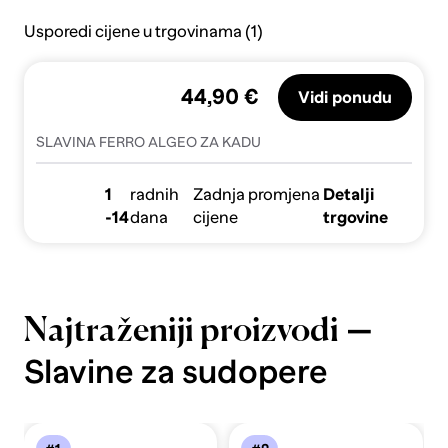
Usporedi cijene u trgovinama (1)
44,90 €
Vidi ponudu
SLAVINA FERRO ALGEO ZA KADU
1
radnih
Zadnja promjena
Detalji
-14
dana
cijene
trgovine
—
Najtraženiji proizvodi
Slavine za sudopere