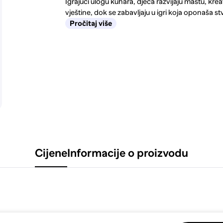
Igrajući ulogu kuhara, djeca razvijaju maštu, kre
vještine, dok se zabavljaju u igri koja oponaša stva
Pročitaj više
Cijene
Informacije o proizvodu