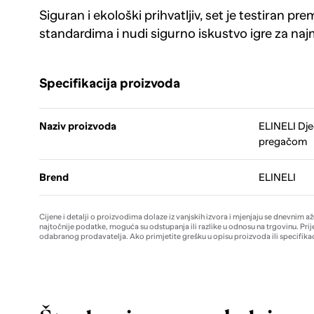
Siguran i ekološki prihvatljiv, set je testiran 
standardima i nudi sigurno iskustvo igre za naj
Specifikacija proizvoda
Naziv proizvoda
ELINELI Dje
pregačom
Brend
ELINELI
Cijene i detalji o proizvodima dolaze iz vanjskih izvora i mjenjaju se dnevnim a
najtočnije podatke, moguća su odstupanja ili razlike u odnosu na trgovinu. Prij
odabranog prodavatelja. Ako primjetite grešku u opisu proizvoda ili specifikac