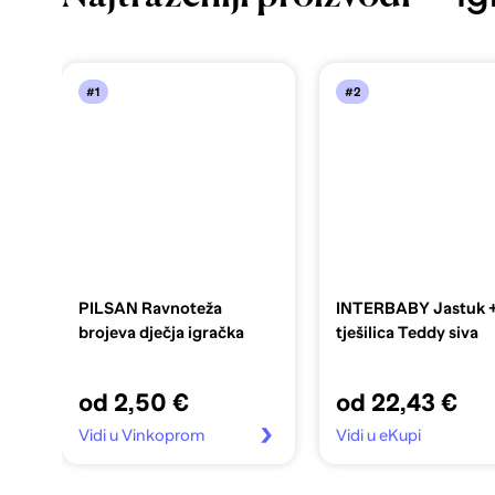
#1
#2
PILSAN Ravnoteža
INTERBABY Jastuk 
brojeva dječja igračka
tješilica Teddy siva
od 2,50 €
od 22,43 €
Vidi u Vinkoprom
Vidi u eKupi