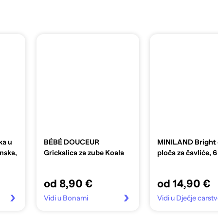
ka u
BÉBÉ DOUCEUR
MINILAND Bright 
onska,
Grickalica za zube Koala
ploča za čavliće, 
od 8,90 €
od 14,90 €
Vidi u Bonami
Vidi u Dječje carst