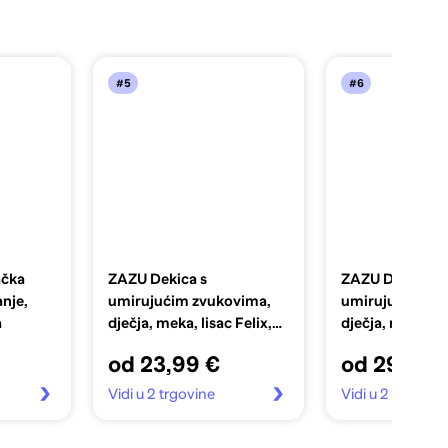
#5
#6
ačka
ZAZU Dekica s
ZAZU Dekica s
nje,
umirujućim zvukovima,
umirujućim zv
a
dječja, meka, lisac Felix,
dječja, meka, z
siva
Becky, ružičast
od 23,99 €
od 29,99 
Vidi u 2 trgovine
Vidi u 2 trgovin