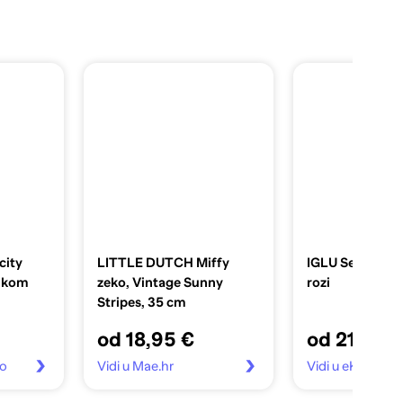
city
LITTLE DUTCH Miffy
IGLU Set Explor
6 kom
zeko, Vintage Sunny
rozi
Stripes, 35 cm
od 18,95 €
od 219,00
vo
Vidi u Mae.hr
Vidi u eKupi