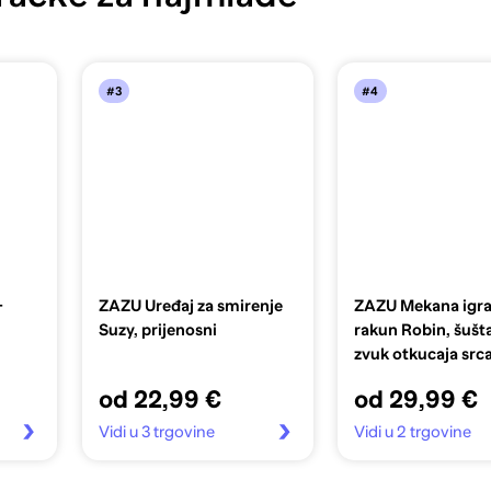
#3
#4
+
ZAZU Uređaj za smirenje
ZAZU Mekana igr
Suzy, prijenosni
rakun Robin, šušta
zvuk otkucaja src
od 22,99 €
od 29,99 €
Vidi u 3 trgovine
Vidi u 2 trgovine