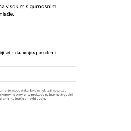
prema visokim sigurnosnim
mlađe.
čji set za kuhanje s posuđem i
žuriranjem podataka. Iako uvijek težimo pružiti
e kupovine provjerite proizvod na internet trgovini
ijama možete je prijaviti
ovdje
.