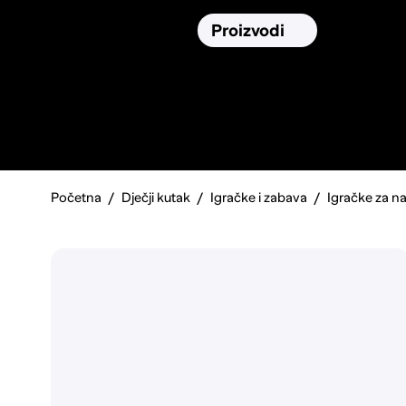
Osiguranja
Proizvodi
Namirnic
Pronađi, usporedi i donesi
najbolju
odluku o kupnji.
Početna
Dječji kutak
Igračke i zabava
Igračke za n