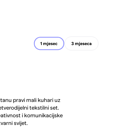
1 mjesec
3 mjeseca
stanu pravi mali kuhari uz
verodijelni tekstilni set.
reativnost i komunikacijske
varni svijet.