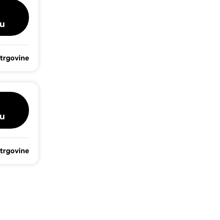
u
 trgovine
u
 trgovine