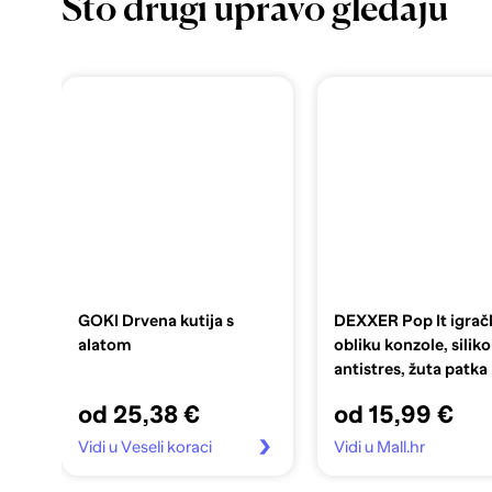
Što drugi upravo gledaju
GOKI Drvena kutija s
DEXXER Pop It igrač
alatom
obliku konzole, silik
antistres, žuta patka
od 25,38 €
od 15,99 €
Vidi u Veseli koraci
Vidi u Mall.hr