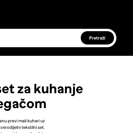
Pretraži
set za kuhanje
regačom
tanu pravi mali kuhari uz
erodijelni tekstilni set.