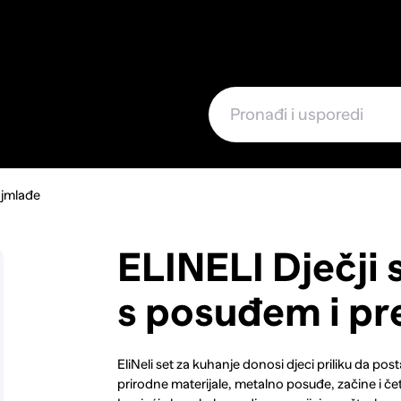
e
ajmlađe
ELINELI Dječji 
s posuđem i p
EliNeli set za kuhanje donosi djeci priliku da pos
prirodne materijale, metalno posuđe, začine i četv