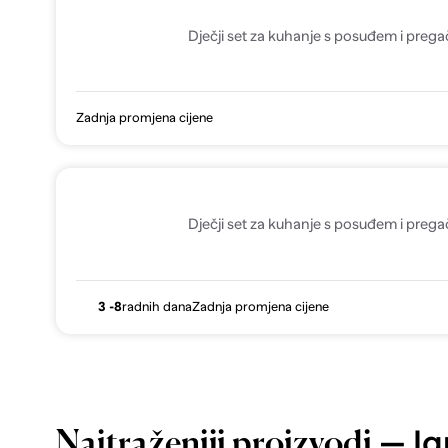
Dječji set za kuhanje s posuđem i preg
Zadnja promjena cijene
Dječji set za kuhanje s posuđem i preg
3 -8
radnih dana
Zadnja promjena cijene
— Ig
Najtraženiji proizvodi