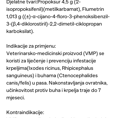
Djelatne tvari:Propoksur 4,5 g (2-
isopropoksifenil)(metilkarbamat), Flumetrin
1,013 g ((±)-α-cijano-4-floro-3-phenoksibenzil-
3-(β,4-diklorostiril)-2,2-dimetil-ciklopropan
karboksilat).
Indikacije za primjenu:
Veterinarsko-medicinski proizvod (VMP) se
koristi za liječenje i prevenciju infestacije
krpeljima(Ixodes ricinus, Rhipicephalus
sanguineus) i buhama (Ctenocephalides
canis/felis) u pasa. Nakonstavljanja ovratnika,
učinkovitost protiv buha i krpelja traje do 7
mjeseci.
Kontraindikacije: