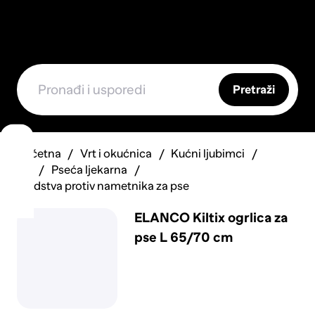
Pretraži
Početna
Vrt i okućnica
Kućni ljubimci
Psi
Pseća ljekarna
Sredstva protiv nametnika za pse
ELANCO Kiltix ogrlica za
pse L 65/70 cm