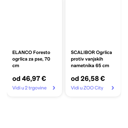
ELANCO Foresto
SCALIBOR Ogrlica
ogrlica za pse, 70
protiv vanjskih
cm
nametnika 65 cm
od 46,97 €
od 26,58 €
Vidi u 2 trgovine
Vidi u ZOO City