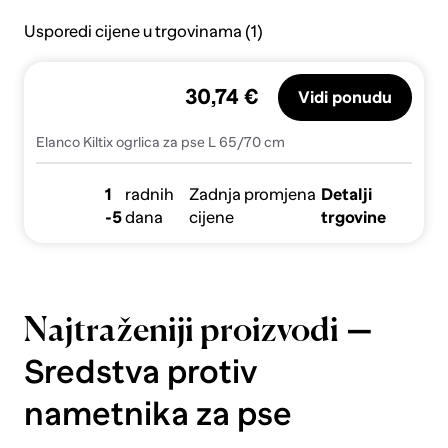
Usporedi cijene u trgovinama (1)
30,74 €
Vidi ponudu
Elanco Kiltix ogrlica za pse L 65/70 cm
1
radnih
Zadnja promjena
Detalji
-5
dana
cijene
trgovine
—
Najtraženiji proizvodi
Sredstva protiv
nametnika za pse