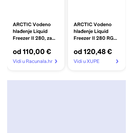
ARCTIC Vodeno
ARCTIC Vodeno
hlađenje Liquid
hlađenje Liquid
Freezer II 280, za
Freezer II 280 RGB,
Intel i AMD
za Intel i AMD, RGB
od 110,00 €
od 120,48 €
kontroler
Vidi u Racunala.hr
Vidi u XUPE