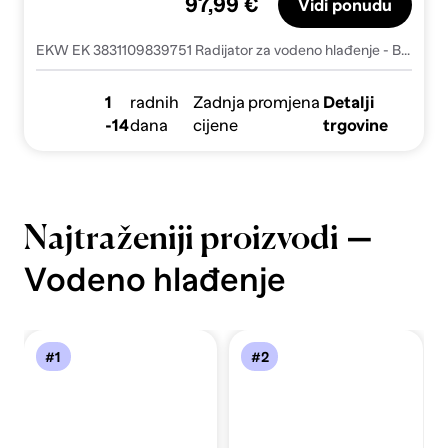
97,99 €
Vidi ponudu
EKW EK 3831109839751 Radijator za vodeno hlađenje - Bijeli
1
radnih
Zadnja promjena
Detalji
-14
dana
cijene
trgovine
—
Najtraženiji proizvodi
Vodeno hlađenje
#1
#2