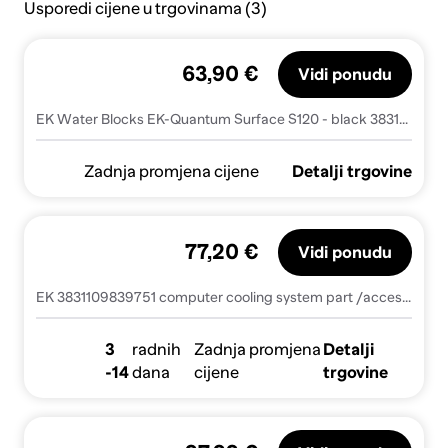
Usporedi cijene u trgovinama (3)
63,90 €
Vidi ponudu
EK Water Blocks EK-Quantum Surface S120 - black 3831109839751
Zadnja promjena cijene
Detalji trgovine
77,20 €
Vidi ponudu
EK 3831109839751 computer cooling system part /accessory Radiatior
3
radnih
Zadnja promjena
Detalji
-14
dana
cijene
trgovine