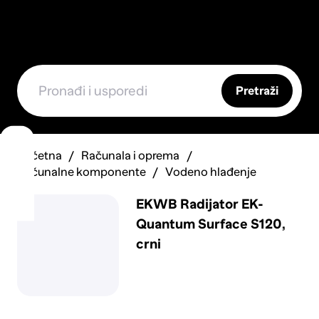
Pretraži
Početna
Računala i oprema
Računalne komponente
Vodeno hlađenje
EKWB Radijator EK-
Quantum Surface S120,
crni