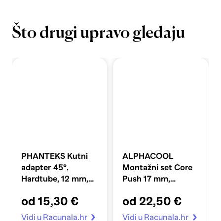
Što drugi upravo gledaju
PHANTEKS Kutni
ALPHACOOL
adapter 45°,
Montažni set Core
Hardtube, 12 mm,
Push 17 mm,
krom
M3/M4/UNC, 6-32,
od 15,30 €
od 22,50 €
4-Pack
Vidi u Racunala.hr
Vidi u Racunala.hr