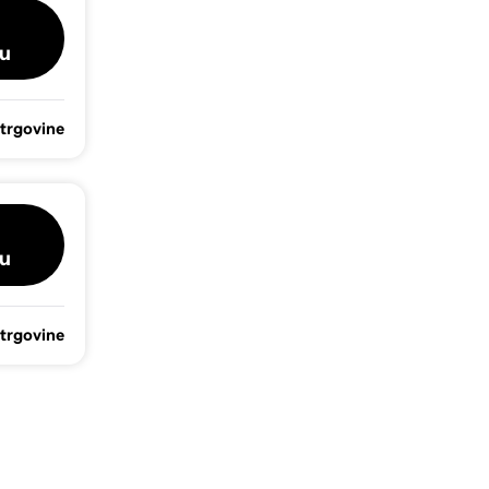
u
 trgovine
u
 trgovine