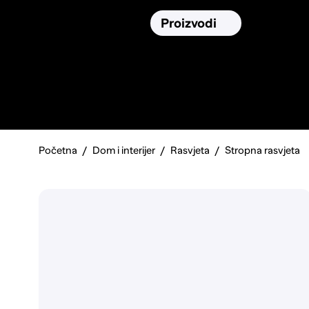
Osiguranja
Proizvodi
Namirnic
Pronađi, usporedi i donesi
najbolju
odluku o kupnji.
Početna
Dom i interijer
Rasvjeta
Stropna rasvjeta