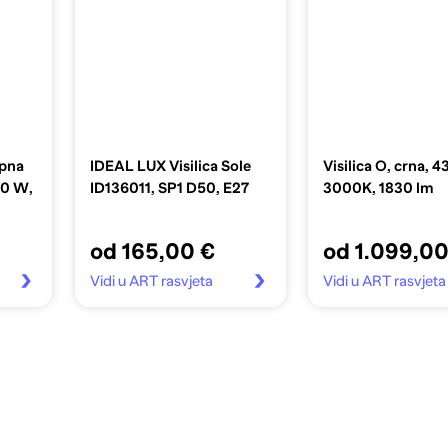
opna
IDEAL LUX Visilica Sole
Visilica O, crna, 4
10 W,
ID136011, SP1 D50, E27
3000K, 1830 lm
od 165,00 €
od 1.099,00
Vidi u ART rasvjeta
Vidi u ART rasvjeta