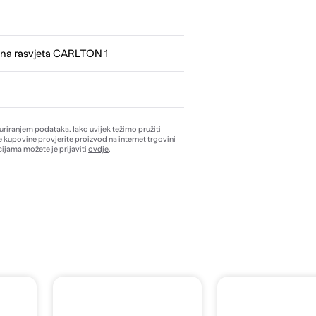
na rasvjeta CARLTON 1
žuriranjem podataka. Iako uvijek težimo pružiti
e kupovine provjerite proizvod na internet trgovini
ijama možete je prijaviti
ovdje
.