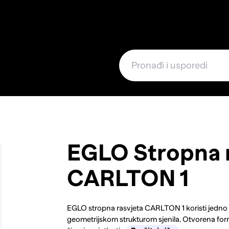
e
EGLO Stropna r
CARLTON 1
EGLO stropna rasvjeta CARLTON 1 koristi jedno gr
geometrijskom strukturom sjenila. Otvorena f