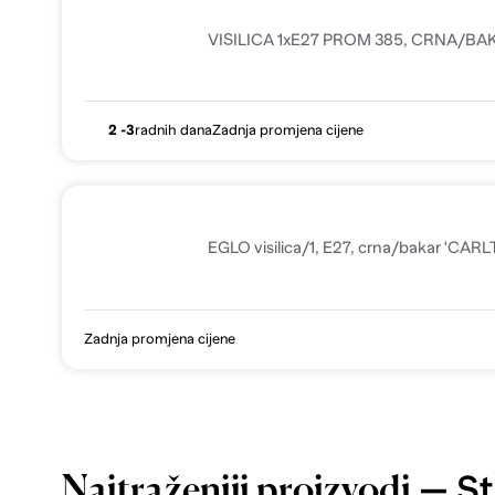
VISILICA 1xE27 PROM 385, CRNA/BA
2 -3
radnih dana
Zadnja promjena cijene
EGLO visilica/1, E27, crna/bakar 'CARL
Zadnja promjena cijene
— St
Najtraženiji proizvodi