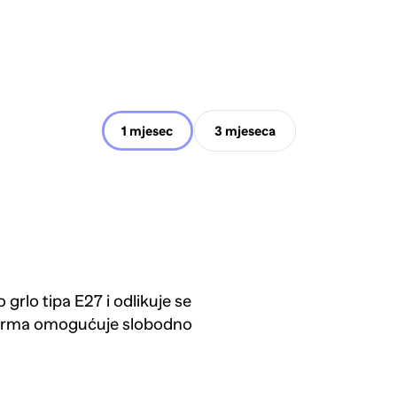
1 mjesec
3 mjeseca
rlo tipa E27 i odlikuje se
forma omogućuje slobodno