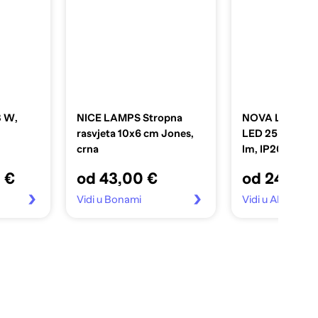
3 W,
NICE LAMPS Stropna
NOVA LUCE Visi
rasvjeta 10x6 cm Jones,
LED 25 W, 300
crna
lm, IP20 NL90
bijela
 €
od 43,00 €
od 248,80
Vidi u Bonami
Vidi u ART rasvj