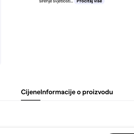
širenje svjetlosti...
Pročitaj više
Cijene
Informacije o proizvodu