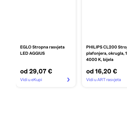
EGLO Stropna rasvjeta
PHILIPS CL200 Str
LED AGGIUS
plafonjera, okrugla, 
4000 K, bijela
od 29,07 €
od 16,20 €
Vidi u eKupi
Vidi u ART rasvjeta