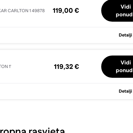
Vidi
119,00 €
KAR CARLTON 1 49878
ponud
Detalji
Vidi
119,32 €
TON 1'
ponud
Detalji
ropna rasvjeta