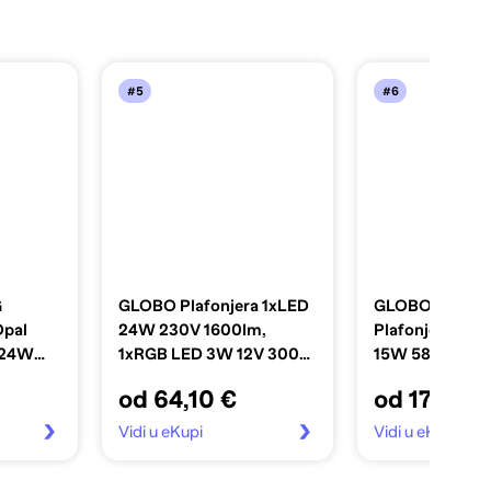
#5
#6
G
GLOBO Plafonjera 1xLED
GLOBO LIGHT
Opal
24W 230V 1600lm,
Plafonjera At
D 24W
1xRGB LED 3W 12V 3000-
15W 580lm 30
00K
4500-6000 Tune LED sa
cm, bijela
od 64,10 €
od 17,99 €
zvučnikom
Vidi u eKupi
Vidi u eKupi