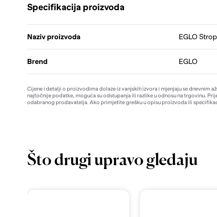
Specifikacija proizvoda
Naziv proizvoda
EGLO Strop
Brend
EGLO
Cijene i detalji o proizvodima dolaze iz vanjskih izvora i mjenjaju se dnevnim a
najtočnije podatke, moguća su odstupanja ili razlike u odnosu na trgovinu. Prij
odabranog prodavatelja. Ako primjetite grešku u opisu proizvoda ili specifikac
Što drugi upravo gledaju