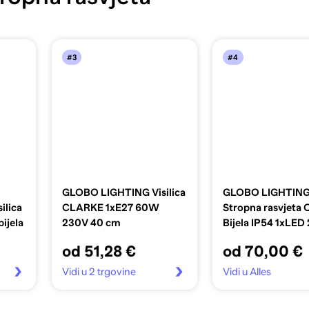
#3
#4
GLOBO LIGHTING Visilica
GLOBO LIGHTIN
ilica
CLARKE 1xE27 60W
Stropna rasvjeta 
ijela
230V 40 cm
Bijela IP54 1xLE
230V 1900lm 30
od 51,28 €
od 70,00 €
Vidi u 2 trgovine
Vidi u Alles