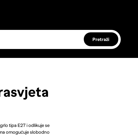
Pretraži
asvjeta
lo tipa E27 i odlikuje se
orma omogućuje slobodno