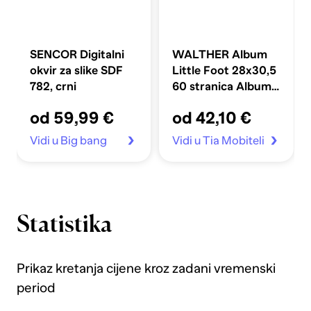
SENCOR Digitalni
WALTHER Album
okvir za slike SDF
Little Foot 28x30,5
782, crni
60 stranica Album
za bebe UK172
od 59,99 €
od 42,10 €
Vidi u Big bang
Vidi u Tia Mobiteli
Statistika
Prikaz kretanja cijene kroz zadani vremenski
period