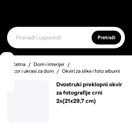
Pretraži
Početna
Dom i interijer
Decor i ukrasi za dom
Okviri za slike i foto albumi
Dvostruki preklopni okvir
za fotografije crni
2x(21x29,7 cm)