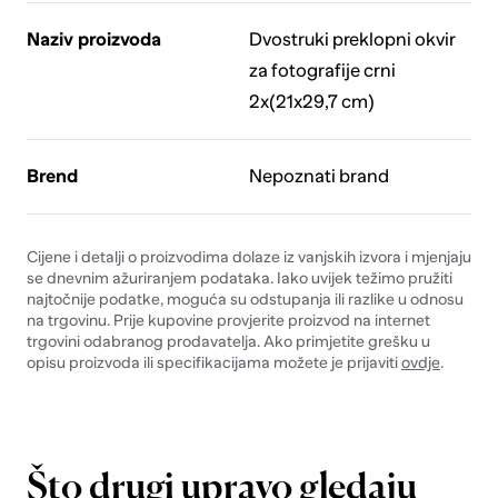
Naziv proizvoda
Dvostruki preklopni okvir
za fotografije crni
2x(21x29,7 cm)
Brend
Nepoznati brand
Cijene i detalji o proizvodima dolaze iz vanjskih izvora i mjenjaju
se dnevnim ažuriranjem podataka. Iako uvijek težimo pružiti
najtočnije podatke, moguća su odstupanja ili razlike u odnosu
na trgovinu. Prije kupovine provjerite proizvod na internet
trgovini odabranog prodavatelja. Ako primjetite grešku u
opisu proizvoda ili specifikacijama možete je prijaviti
ovdje
.
Što drugi upravo gledaju