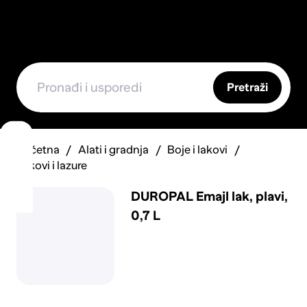
Pretraži
Početna
Alati i gradnja
Boje i lakovi
Lakovi i lazure
DUROPAL Emajl lak, plavi,
0,7 L