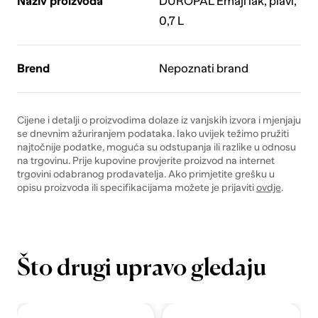
Naziv proizvoda
DUROPAL Emajl lak, plavi,
0,7 L
Brend
Nepoznati brand
Cijene i detalji o proizvodima dolaze iz vanjskih izvora i mjenjaju
se dnevnim ažuriranjem podataka. Iako uvijek težimo pružiti
najtočnije podatke, moguća su odstupanja ili razlike u odnosu
na trgovinu. Prije kupovine provjerite proizvod na internet
trgovini odabranog prodavatelja. Ako primjetite grešku u
opisu proizvoda ili specifikacijama možete je prijaviti
ovdje
.
Što drugi upravo gledaju