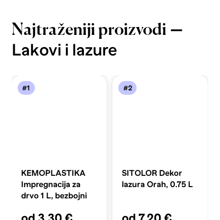
—
Najtraženiji proizvodi
Lakovi i lazure
#1
#2
KEMOPLASTIKA
SITOLOR Dekor
Impregnacija za
lazura Orah, 0.75 L
drvo 1 L, bezbojni
od 3,30 €
od 7,20 €