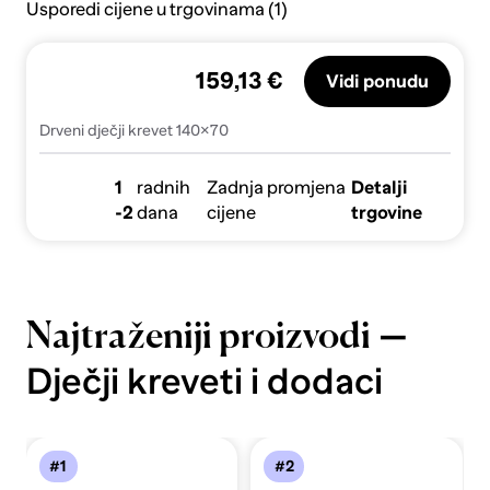
Usporedi cijene u trgovinama (1)
159,13 €
Vidi ponudu
Drveni dječji krevet 140×70
1
radnih
Zadnja promjena
Detalji
-2
dana
cijene
trgovine
—
Najtraženiji proizvodi
Dječji kreveti i dodaci
#1
#2