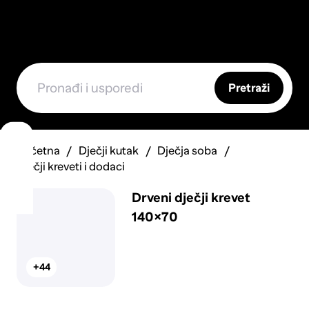
Pretraži
Početna
Dječji kutak
Dječja soba
Dječji kreveti i dodaci
Drveni dječji krevet
140×70
+44