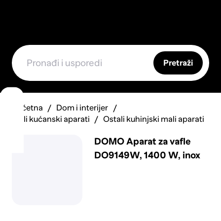
Pretraži
Početna
Dom i interijer
Mali kućanski aparati
Ostali kuhinjski mali aparati
DOMO Aparat za vafle
DO9149W, 1400 W, inox