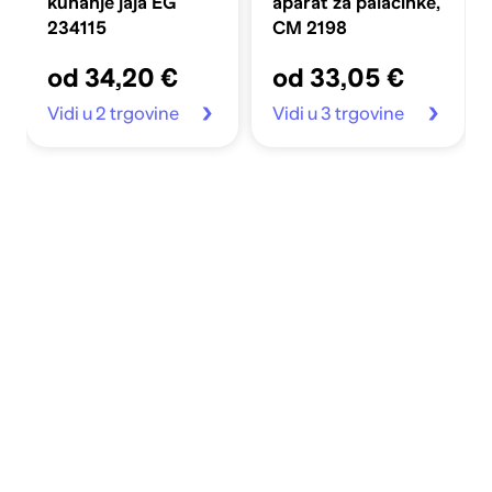
kuhanje jaja EG
aparat za palačinke,
234115
CM 2198
od 34,20 €
od 33,05 €
Vidi u 2 trgovine
Vidi u 3 trgovine