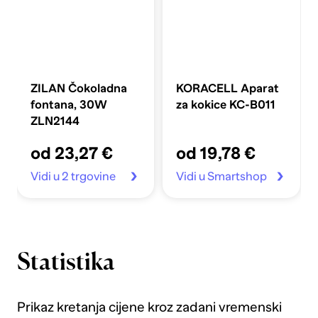
ZILAN Čokoladna
KORACELL Aparat
fontana, 30W
za kokice KC-B011
ZLN2144
od 23,27 €
od 19,78 €
Vidi u 2 trgovine
Vidi u Smartshop
Statistika
Prikaz kretanja cijene kroz zadani vremenski