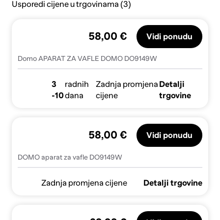
Usporedi cijene u trgovinama (3)
58,00 €
Vidi ponudu
Domo APARAT ZA VAFLE DOMO DO9149W
3
radnih
Zadnja promjena
Detalji
-10
dana
cijene
trgovine
58,00 €
Vidi ponudu
DOMO aparat za vafle DO9149W
Zadnja promjena cijene
Detalji trgovine