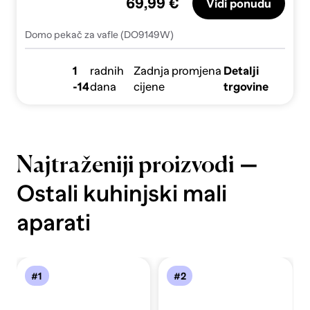
69,99 €
Vidi ponudu
Domo pekač za vafle (DO9149W)
1
radnih
Zadnja promjena
Detalji
-14
dana
cijene
trgovine
—
Najtraženiji proizvodi
Ostali kuhinjski mali
aparati
#1
#2