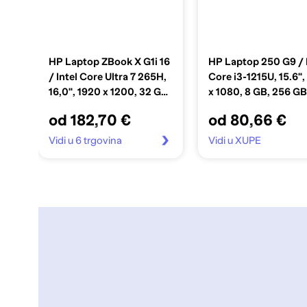
HP Laptop ZBook X G1i 16
HP Laptop 250 G9 / 
/ Intel Core Ultra 7 265H,
Core i3-1215U, 15.6",
16,0", 1920 x 1200, 32 GB,
x 1080, 8 GB, 256 G
1 TB SSD PCIe, Windows
Windows 11 Pro, crn
od 182,70 €
od 80,66 €
11 Pro, siva
Vidi u 6 trgovina
Vidi u XUPE