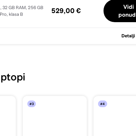
Vidi
0H, 32 GB RAM, 256 GB
529,00 €
ponud
ro, klasa B
Detalji
ptopi
#3
#4