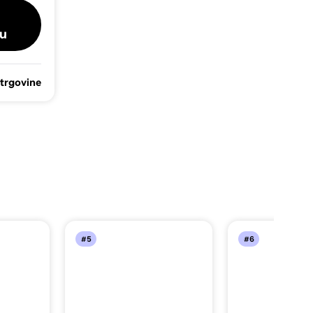
u
 trgovine
#5
#6