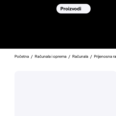
Osiguranja
Proizvodi
Namirnic
Pronađi, usporedi i donesi
najbolju
odluku o kupnji.
Početna
Računala i oprema
Računala
Prijenosna r