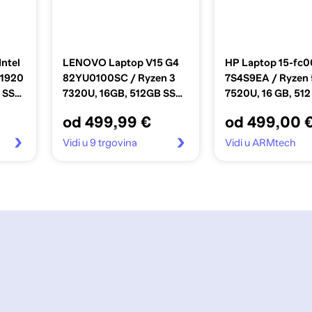
Intel
LENOVO Laptop V15 G4
HP Laptop 15-fc
 1920
82YU0100SC / Ryzen 3
7S4S9EA / Ryzen 
B SSD,
7320U, 16GB, 512GB SSD,
7520U, 16 GB, 512
a
AMD Radeon Graphics,
SSD, AMD Radeo
od 499,99 €
od 499,00 
15.6" FHD TN, bez OS, crni
Graphics, 15.6" F
bez OS, srebrni
Vidi u 9 trgovina
Vidi u ARMtech