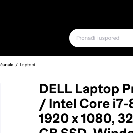
e
ačunala
Laptopi
DELL Laptop P
/ Intel Core i7
1920 x 1080, 3