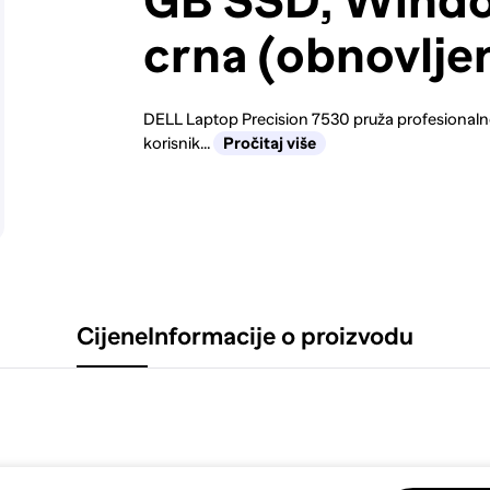
GB SSD, Windo
crna (obnovlje
DELL Laptop Precision 7530 pruža profesional
korisnik...
Pročitaj više
Cijene
Informacije o proizvodu