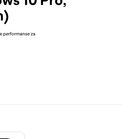
ws 10 Pro,
n)
ne performanse za