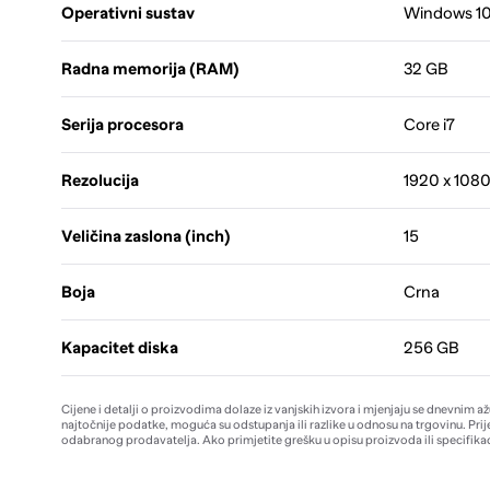
Operativni sustav
Windows 10
Radna memorija (RAM)
32 GB
Serija procesora
Core i7
Rezolucija
1920 x 108
Veličina zaslona (inch)
15
Boja
Crna
Kapacitet diska
256 GB
Cijene i detalji o proizvodima dolaze iz vanjskih izvora i mjenjaju se dnevnim a
najtočnije podatke, moguća su odstupanja ili razlike u odnosu na trgovinu. Prij
odabranog prodavatelja. Ako primjetite grešku u opisu proizvoda ili specifikac