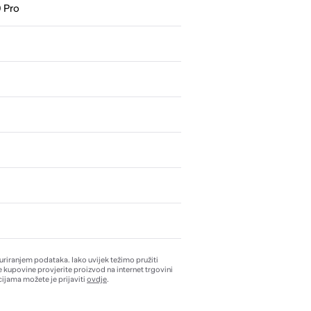
 Pro
0
žuriranjem podataka. Iako uvijek težimo pružiti
e kupovine provjerite proizvod na internet trgovini
ijama možete je prijaviti
ovdje
.