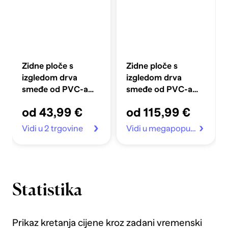
Zidne ploče s
Zidne ploče s
izgledom drva
izgledom drva
smeđe od PVC-a
smeđe od PVC-a
2,06 m²
4,12 m²
od 43,99 €
od 115,99 €
Vidi u 2 trgovine
Vidi u megapopust.hr
Statistika
Prikaz kretanja cijene kroz zadani vremenski