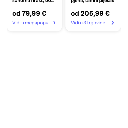
sonoma hrast, 50
pjena, tamni pijesak
kom
od 79,99 €
od 205,99 €
Vidi u megapopust.hr
Vidi u 3 trgovine