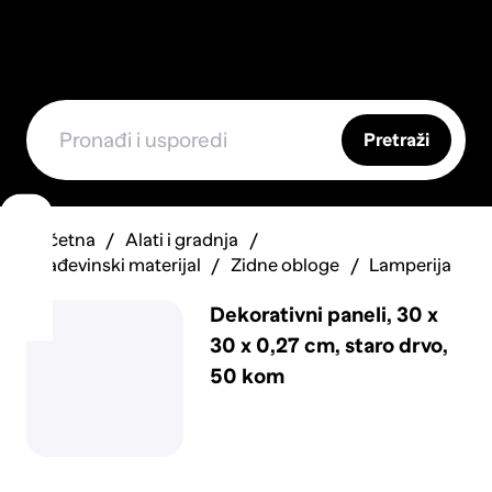
Pretraži
Početna
Alati i gradnja
Građevinski materijal
Zidne obloge
Lamperija
Dekorativni paneli, 30 x
30 x 0,27 cm, staro drvo,
50 kom