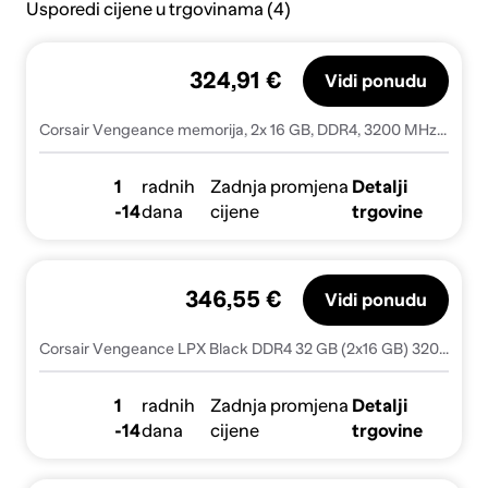
Usporedi cijene u trgovinama (4)
324,91 €
Vidi ponudu
Corsair Vengeance memorija, 2x 16 GB, DDR4, 3200 MHz, CL16 (CMK32GX4M2E3200C16)
1
radnih
Zadnja promjena
Detalji
-14
dana
cijene
trgovine
346,55 €
Vidi ponudu
Corsair Vengeance LPX Black DDR4 32 GB (2x16 GB) 3200 MHz CL16 XMP 2.0 UDIMM memorija
1
radnih
Zadnja promjena
Detalji
-14
dana
cijene
trgovine