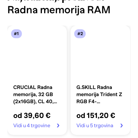
Radna memorija RAM
#1
#2
CRUCIAL Radna
G.SKILL Radna
memorija, 32 GB
memorija Trident Z
(2x16GB), CL 40,
RGB F4-
DDR5, 4800 MHz
3200C16D-16GTZR
od 39,60 €
od 151,20 €
DDR4 3200MHz kit
2x8GB CL16
Vidi u 4 trgovine
Vidi u 5 trgovina