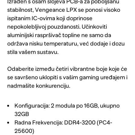
Izrađen s osam slojeva PCB-a za poboljšanu
stabilnost, Vengeance LPX se ponosi visoko
ispitanim IC-ovima koji doprinose
nepokolebljivoj pouzdanosti. Učinkoviti
aluminijski raspršivač topline ne samo da
održava nisku temperaturu, već dodaje i dozu
stila vašem sustavu.
Odaberite između četiri vibrantne boje koje će
se savršeno uklopiti s vašim gaming uređajem i
nadmašite konkurenciju.
Konfiguracija: 2 modula po 16GB, ukupno
32GB
Radna Frekvencija: DDR4-3200 (PC4-
25600)