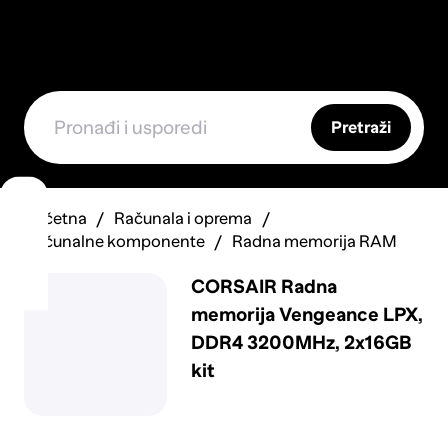
Pretraži
Početna
Računala i oprema
Računalne komponente
Radna memorija RAM
CORSAIR Radna
memorija Vengeance LPX,
DDR4 3200MHz, 2x16GB
kit