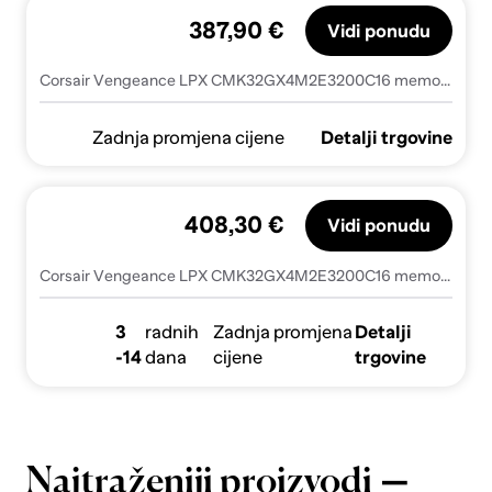
387,90 €
Vidi ponudu
Corsair Vengeance LPX CMK32GX4M2E3200C16 memory module 32 GB 2 x 16 GB DDR4 3200 MHz
Zadnja promjena cijene
Detalji trgovine
408,30 €
Vidi ponudu
Corsair Vengeance LPX CMK32GX4M2E3200C16 memory module 32 GB 2 x 16 GB DDR4 3200 MHz
3
radnih
Zadnja promjena
Detalji
-14
dana
cijene
trgovine
—
Najtraženiji proizvodi