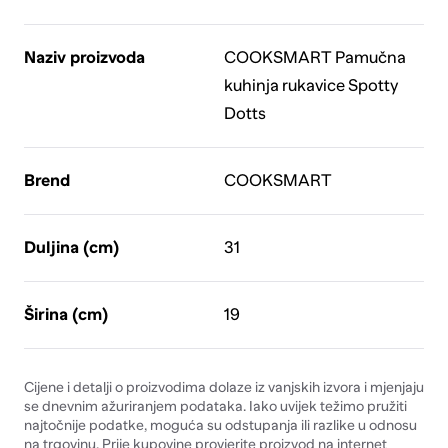
Naziv proizvoda
COOKSMART Pamučna
kuhinja rukavice Spotty
Dotts
Brend
COOKSMART
Duljina (cm)
31
Širina (cm)
19
Cijene i detalji o proizvodima dolaze iz vanjskih izvora i mjenjaju
se dnevnim ažuriranjem podataka. Iako uvijek težimo pružiti
najtočnije podatke, moguća su odstupanja ili razlike u odnosu
na trgovinu. Prije kupovine provjerite proizvod na internet