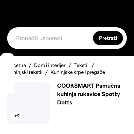
Pretraži
Početna
Dom i interijer
Tekstil
Kuhinjski tekstil
Kuhinjske krpe i pregače
COOKSMART Pamučna
kuhinja rukavice Spotty
Dotts
+2