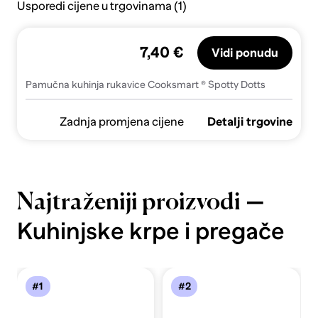
Usporedi cijene u trgovinama (1)
7,40 €
Vidi ponudu
Pamučna kuhinja rukavice Cooksmart ® Spotty Dotts
Zadnja promjena cijene
Detalji trgovine
—
Najtraženiji proizvodi
Kuhinjske krpe i pregače
#1
#2