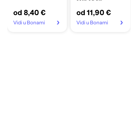
mikrofibra 48x40
od 8,40 €
od 11,90 €
cm Essential
Vidi u Bonami
Vidi u Bonami