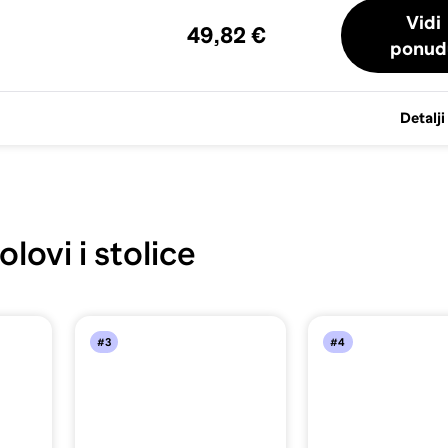
Vidi
49,82 €
ponud
Detalji
lovi i stolice
#3
#4