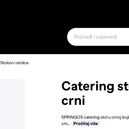
e
Stolovi i stolice
Catering st
crni
SPRINGOS catering stol u crnoj boj
cm...
Pročitaj više