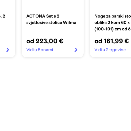
, 2
ACTONA Set s 2
Noge za barski sto
svjetlosive stolice Wilma
oblika 2 kom 60 x 
(100-101) cm od če
crne
od 223,00 €
od 161,99 €
Vidi u Bonami
Vidi u 2 trgovine