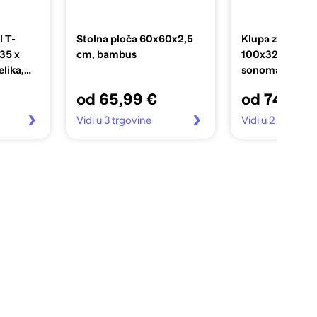
l T-
Stolna ploča 60x60x2,5
Klupa za blagov
35 x
cm, bambus
100x32, 5x48, 5
lika,
sonoma
od 65,99 €
od 74,99 
Vidi u 3 trgovine
Vidi u 2 trgovin