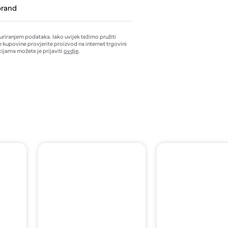
brand
žuriranjem podataka. Iako uvijek težimo pružiti
e kupovine provjerite proizvod na internet trgovini
ijama možete je prijaviti
ovdje
.