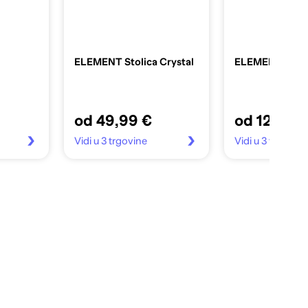
ELEMENT Stolica Crystal
ELEMENT Stolic
od 49,99 €
od 129,99
Vidi u 3 trgovine
Vidi u 3 trgovine