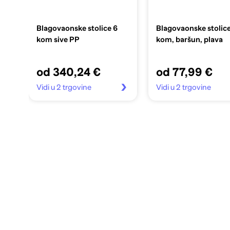
Blagovaonske stolice 6
Blagovaonske stolice
kom sive PP
kom, baršun, plava
od 340,24 €
od 77,99 €
Vidi u 2 trgovine
Vidi u 2 trgovine