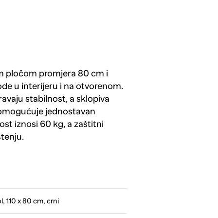
om pločom promjera 80 cm i
ode u interijeru i na otvorenom.
vaju stabilnost, a sklopiva
 omogućuje jednostavan
st iznosi 60 kg, a zaštitni
tenju.
l, 110 x 80 cm, crni