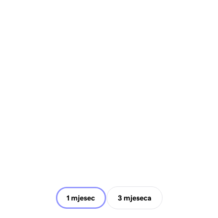
1 mjesec
3 mjeseca