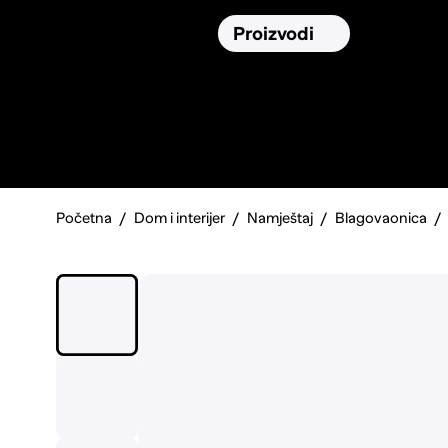
Osiguranja
Proizvodi
Namirnic
Pronađi, usporedi i donesi
najbolju
odluku o kupnji.
Početna
Dom i interijer
Namještaj
Blagovaonica