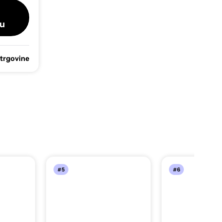
u
 trgovine
#5
#6