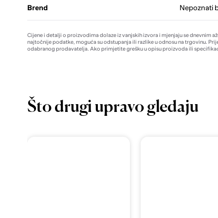
Brend
Nepoznati 
Cijene i detalji o proizvodima dolaze iz vanjskih izvora i mjenjaju se dnevnim a
najtočnije podatke, moguća su odstupanja ili razlike u odnosu na trgovinu. Prij
odabranog prodavatelja. Ako primjetite grešku u opisu proizvoda ili specifikac
Što drugi upravo gledaju