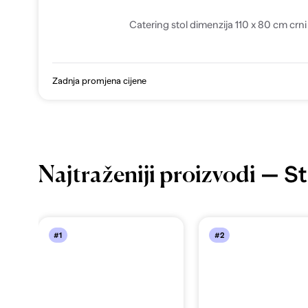
Catering stol dimenzija 110 x 80 cm crni
Zadnja promjena cijene
— Sto
Najtraženiji proizvodi
#1
#2