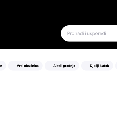
e
er
Vrt i okućnica
Alati i gradnja
Dječji kutak