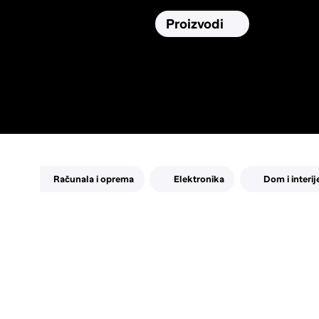
Osiguranja
Proizvodi
Namirnic
Pronađi, usporedi i donesi
najbolju
odluku o kupnji.
Računala i oprema
Elektronika
Dom i interij