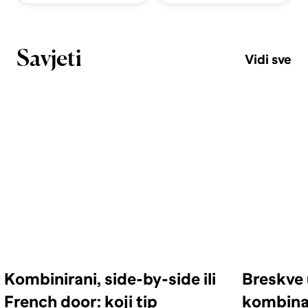
Savjeti
Vidi sve
Kombinirani, side-by-side ili
Breskve 
French door: koji tip
kombinac