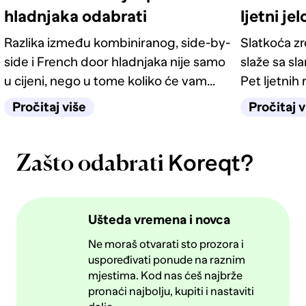
hladnjaka odabrati
ljetni je
Razlika između kombiniranog, side-by-
Slatkoća z
side i French door hladnjaka nije samo
slaže sa sl
u cijeni, nego u tome koliko će vam
Pet ljetnih 
život u kuhinji biti jednostavan
kategorije 
Pročitaj više
Pročitaj v
sljedećih deset godina.
Koreqt?
Zašto odabrati
Ušteda vremena i novca
Ne moraš otvarati sto prozora i
uspoređivati ponude na raznim
mjestima. Kod nas ćeš najbrže
pronaći najbolju, kupiti i nastaviti