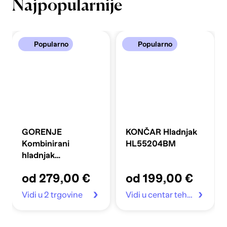
Najpopularnije
Popularno
Popularno
GORENJE
KONČAR Hladnjak
Kombinirani
HL55204BM
hladnjak
FLRK14EPS4
od 279,00 €
od 199,00 €
Vidi u 2 trgovine
Vidi u centar tehnike