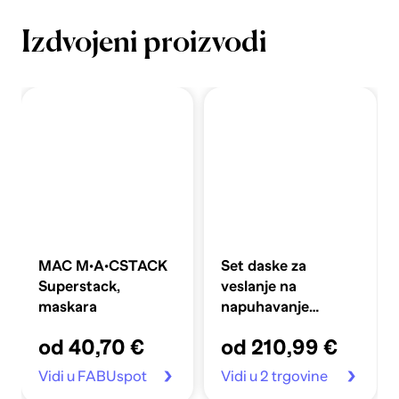
Izdvojeni proizvodi
MAC M·A·CSTACK
Set daske za
Superstack,
veslanje na
maskara
napuhavanje
360x81x10 cm,
od 40,70 €
od 210,99 €
plavi
Vidi u FABUspot
Vidi u 2 trgovine