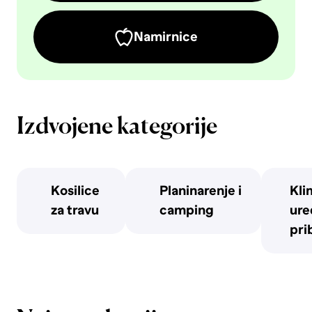
Namirnice
Izdvojene kategorije
Kosilice
Planinarenje i
Kli
za travu
camping
uređ
pri