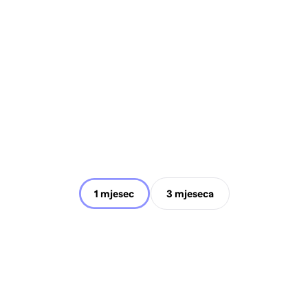
1 mjesec
3 mjeseca