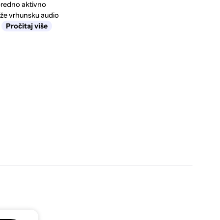
predno aktivno
aže vrhunsku audio
.
Pročitaj više