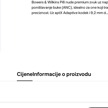
Bowers & Wilkins Pi6 nude premium zvuk uz na
poništavanje buke (ANC), idealno za one koji tr
preciznost. Uz aptX Adaptive kodek i 9,2 mm d..
Cijene
Informacije o proizvodu