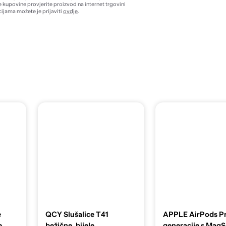
e kupovine provjerite proizvod na internet trgovini
ijama možete je prijaviti
ovdje
.
e
QCY Slušalice T41
APPLE AirPods Pr
e
bežične, bijele
generacije s MagS