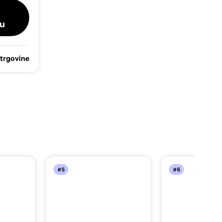
u
 trgovine
#5
#6