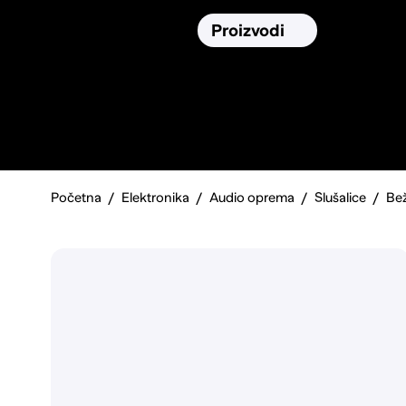
Osiguranja
Proizvodi
Namirnic
Pronađi, usporedi i donesi
najbolju
odluku o kupnji.
Početna
Elektronika
Audio oprema
Slušalice
Bež