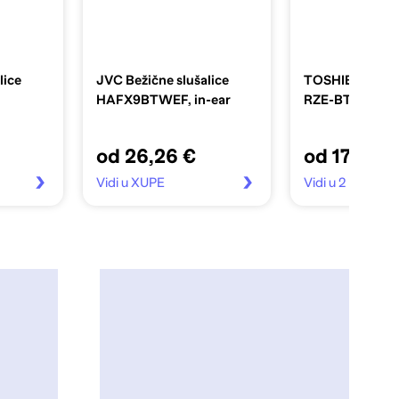
lice
JVC Bežične slušalice
TOSHIBA Slušal
HAFX9BTWEF, in-ear
RZE-BT312E
od 26,26 €
od 17,77 €
Vidi u XUPE
Vidi u 2 trgovin