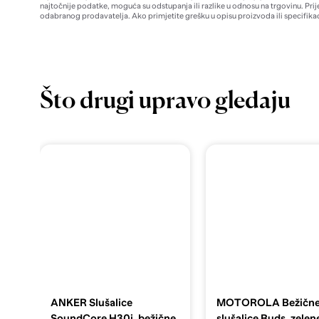
najtočnije podatke, moguća su odstupanja ili razlike u odnosu na trgovinu. Prij
odabranog prodavatelja. Ako primjetite grešku u opisu proizvoda ili specifikac
Što drugi upravo gledaju
ANKER Slušalice
MOTOROLA Bežičn
SoundCore H30i, bežične,
slušalice Buds, zelen