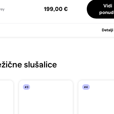
Vidi
199,00 €
rey
ponud
Detalji
žične slušalice
#3
#4