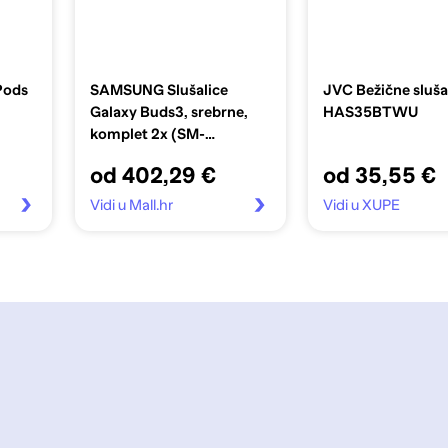
Pods
SAMSUNG Slušalice
JVC Bežične sluša
Galaxy Buds3, srebrne,
HAS35BTWU
komplet 2x (SM-
R530NZAAEUC-1)
od 402,29 €
od 35,55 €
Vidi u Mall.hr
Vidi u XUPE