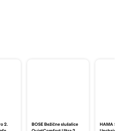
o 2.
BOSE Bežične slušalice
HAMA Slušalice
afe
QuietComfort Ultra 2.
Unchained, TW