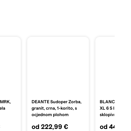
 MRK,
DEANTE Sudoper Zorba,
BLANCO Sudop
ela
granit, crna, 1-korito, s
XL 6 S InFino Si
ocjednom plohom
sklopiva rešetka
dalj.upr. - tartu
€
od 222,99 €
od 441,00