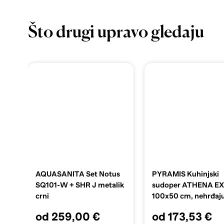
Što drugi upravo gledaju
AQUASANITA Set Notus
PYRAMIS Kuhinjski
SQ101-W + SHR J metalik
sudoper ATHENA E
crni
100x50 cm, nehrđaj
čelik, 1 1/2B 1D
od 259,00 €
od 173,53 €