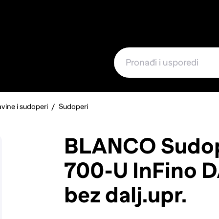
e
avine i sudoperi
Sudoperi
BLANCO Sudo
700-U InFino 
bez dalj.upr.