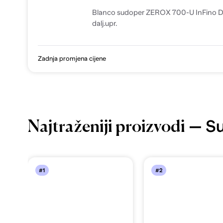
Blanco sudoper ZEROX 700-U InFino DARK STEEL, bez
dalj.upr.
Zadnja promjena cijene
— Su
Najtraženiji proizvodi
#1
#2