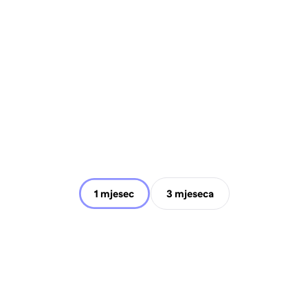
1 mjesec
3 mjeseca