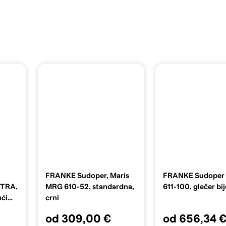
FRANKE Sudoper, Maris
FRANKE Sudoper
XTRA,
MRG 610-52, standardna,
611-100, glečer bij
ući
crni
od 309,00 €
od 656,34 