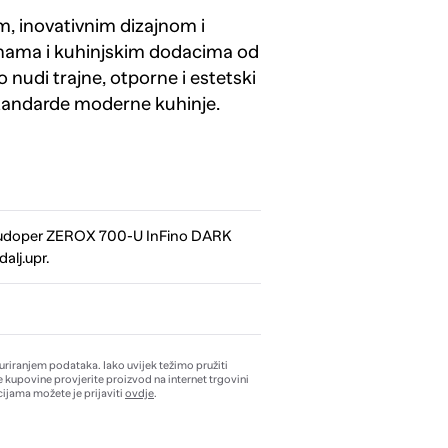
m, inovativnim dizajnom i
inama i kuhinjskim dodacima od
 nudi trajne, otporne i estetski
 standarde moderne kuhinje.
doper ZEROX 700-U InFino DARK
alj.upr.
žuriranjem podataka. Iako uvijek težimo pružiti
e kupovine provjerite proizvod na internet trgovini
ijama možete je prijaviti
ovdje
.