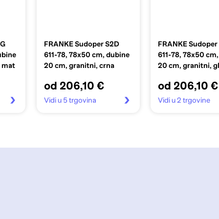
TG
FRANKE Sudoper S2D
FRANKE Sudoper
ubine
611-78, 78x50 cm, dubine
611-78, 78x50 cm,
a mat
20 cm, granitni, crna
20 cm, granitni, g
bijela
od 206,10 €
od 206,10 €
Vidi u 5 trgovina
Vidi u 2 trgovine