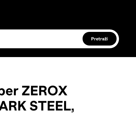
Pretraži
per ZEROX
DARK STEEL,