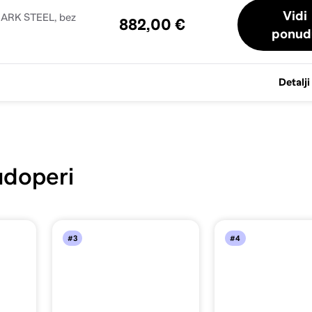
Vidi
882,00 €
ponud
Detalji
doperi
#3
#4