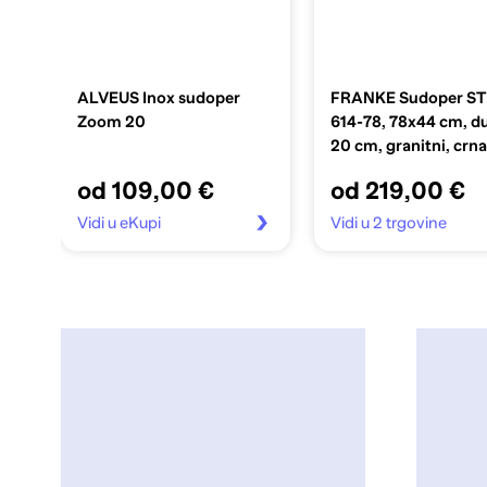
ALVEUS Inox sudoper
FRANKE Sudoper S
Zoom 20
614-78, 78x44 cm, d
20 cm, granitni, crn
od 109,00 €
od 219,00 €
Vidi u eKupi
Vidi u 2 trgovine