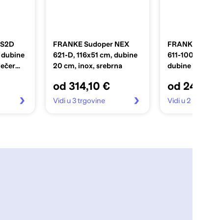
 S2D
FRANKE Sudoper NEX
FRANKE Sudop
 dubine
621-D, 116x51 cm, dubine
611-100, 100x5
lečer
20 cm, inox, srebrna
dubine 21 cm, g
urban grey
od 314,10 €
od 249,00
Vidi u 3 trgovine
Vidi u 2 trgovin