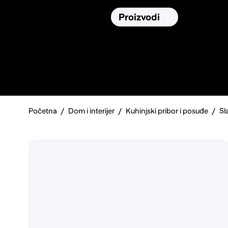
Osiguranja
Proizvodi
Namirnic
Pronađi, usporedi i donesi
najbolju
odluku o kupnji.
Početna
Dom i interijer
Kuhinjski pribor i posuđe
Sl