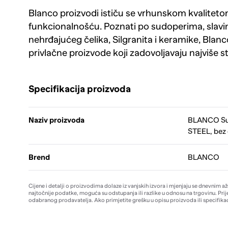
Blanco proizvodi ističu se vrhunskom kvaliteto
funkcionalnošću. Poznati po sudoperima, slav
nehrđajućeg čelika, Silgranita i keramike, Blanco
privlačne proizvode koji zadovoljavaju najviše
Specifikacija proizvoda
Naziv proizvoda
BLANCO Su
STEEL, bez d
Brend
BLANCO
Cijene i detalji o proizvodima dolaze iz vanjskih izvora i mjenjaju se dnevnim a
najtočnije podatke, moguća su odstupanja ili razlike u odnosu na trgovinu. Prij
odabranog prodavatelja. Ako primjetite grešku u opisu proizvoda ili specifikac