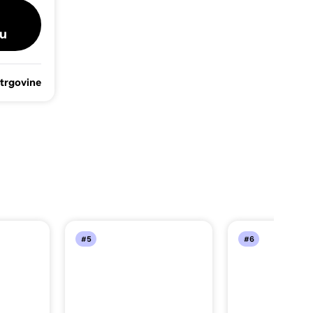
u
 trgovine
#5
#6