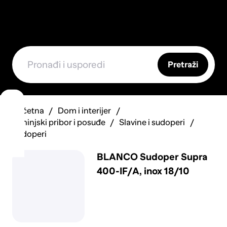
Pretraži
Početna
Dom i interijer
Kuhinjski pribor i posuđe
Slavine i sudoperi
Sudoperi
BLANCO Sudoper Supra
400-IF/A, inox 18/10