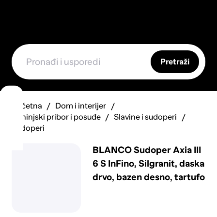
Pretraži
Početna
Dom i interijer
Kuhinjski pribor i posuđe
Slavine i sudoperi
Sudoperi
BLANCO Sudoper Axia III
6 S InFino, Silgranit, daska
drvo, bazen desno, tartufo