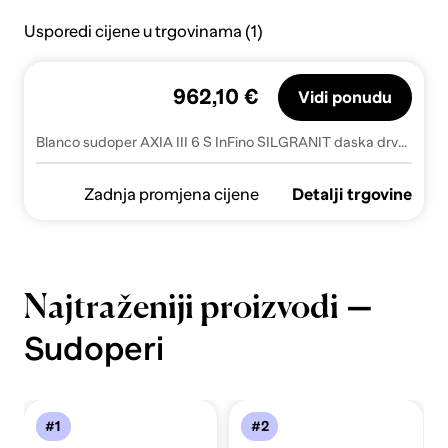
Usporedi cijene u trgovinama (1)
962,10 €
Vidi ponudu
Blanco sudoper AXIA III 6 S InFino SILGRANIT daska drvo, BAZEN DESNO, s dalj. upr. - TARTUFO
Zadnja promjena cijene
Detalji trgovine
—
Najtraženiji proizvodi
Sudoperi
#1
#2