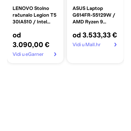
LENOVO Stolno
ASUS Laptop
računalo Legion T5
G614FR-S5129W /
30IAS10 / Intel
AMD Ryzen 9
Core Ultra 7 265, 16
9955HX3D, 16", 32
od
od 3.533,33 €
GB, 512 GB SSD,
GB RAM, 2 TB SSD,
Windows 11 Home
NVIDIA GeForce
3.090,00 €
Vidi u Mall.hr
RTX 5070,
Vidi u eGarner
Windows 11, crna