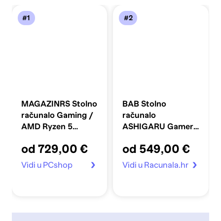
#1
#2
MAGAZINRS Stolno
BAB Stolno
računalo Gaming /
računalo
AMD Ryzen 5
ASHIGARU Gamer
5600G, 16GB, 1TB
/ AMD Ryzen 5
od 729,00 €
od 549,00 €
SSD, Radeon
3400G, 16 GB
Graphics, FreeDOS,
DDR4, 500 GB
Vidi u PCshop
Vidi u Racunala.hr
crna
NVMe SSD, Radeon
Vega grafika,
Windows 11 Pro,
crna