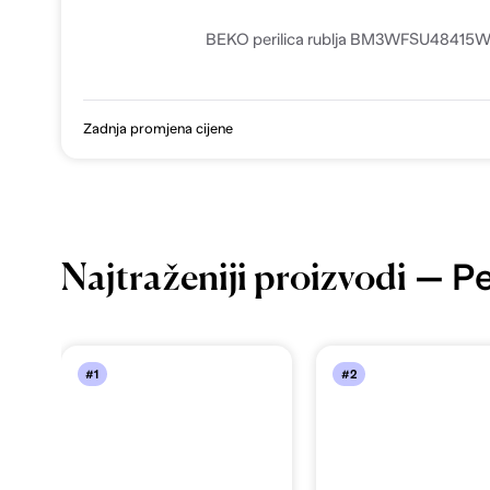
BEKO perilica rublja BM3WFSU48415
Zadnja promjena cijene
— Per
Najtraženiji proizvodi
#1
#2