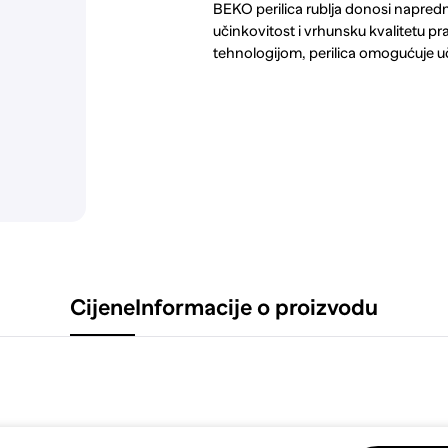
BEKO perilica rublja donosi napre
učinkovitost i vrhunsku kvalitetu p
tehnologijom, perilica omogućuje uč
Cijene
Informacije o proizvodu