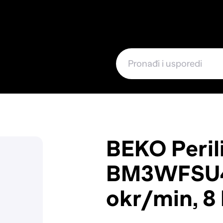
e
BEKO Perili
BM3WFSU4
okr/min, 8