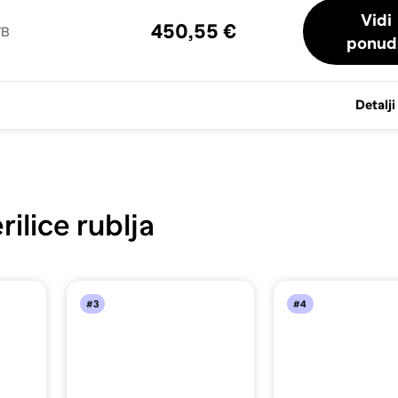
Vidi
450,55 €
WB
ponud
Detalji
ilice rublja
#3
#4