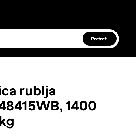
Pretraži
ca rublja
8415WB, 1400
 kg