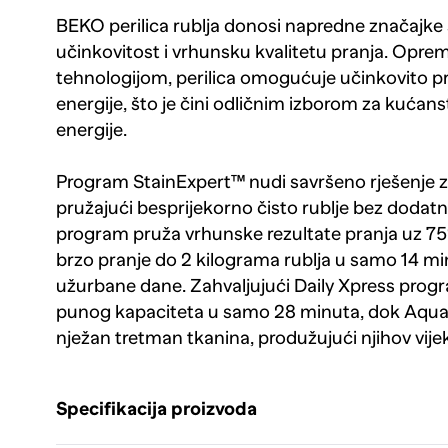
BEKO perilica rublja donosi napredne značajk
učinkovitost i vrhunsku kvalitetu pranja. Opre
tehnologijom, perilica omogućuje učinkovito p
energije, što je čini odličnim izborom za kućans
energije.
Program StainExpert™ nudi savršeno rješenje za
pružajući besprijekorno čisto rublje bez dodat
program pruža vrhunske rezultate pranja uz 75
brzo pranje do 2 kilograma rublja u samo 14 mi
užurbane dane. Zahvaljujući Daily Xpress prog
punog kapaciteta u samo 28 minuta, dok Aqua
nježan tretman tkanina, produžujući njihov vijek
Specifikacija proizvoda