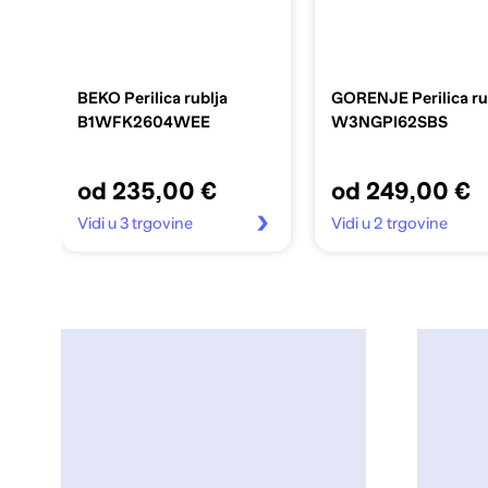
BEKO Perilica rublja
GORENJE Perilica ru
B1WFK2604WEE
W3NGPI62SBS
od 235,00 €
od 249,00 €
Vidi u 3 trgovine
Vidi u 2 trgovine