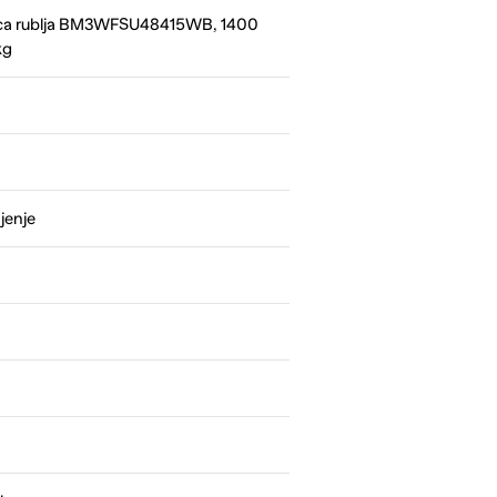
ica rublja BM3WFSU48415WB, 1400
kg
jenje