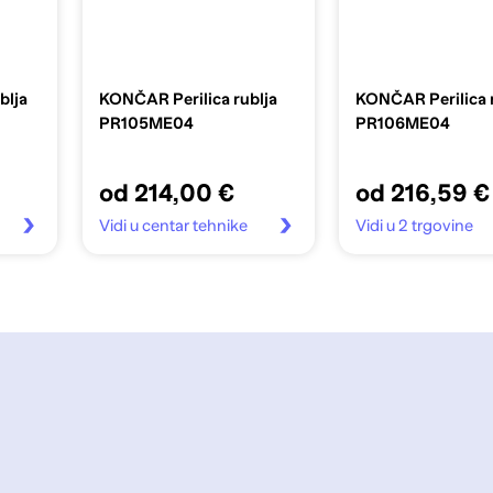
blja
KONČAR Perilica rublja
KONČAR Perilica r
PR105ME04
PR106ME04
od 214,00 €
od 216,59 €
Vidi u centar tehnike
Vidi u 2 trgovine