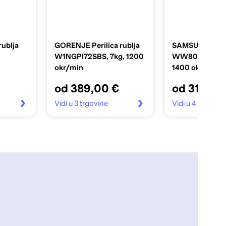
ublja
GORENJE Perilica rublja
SAMSUNG Perli
W1NGPI72SBS, 7kg, 1200
WW80CGC0ED
okr/min
1400 okr/min, 
od 389,00 €
od 314,00
Vidi u 3 trgovine
Vidi u 4 trgovin