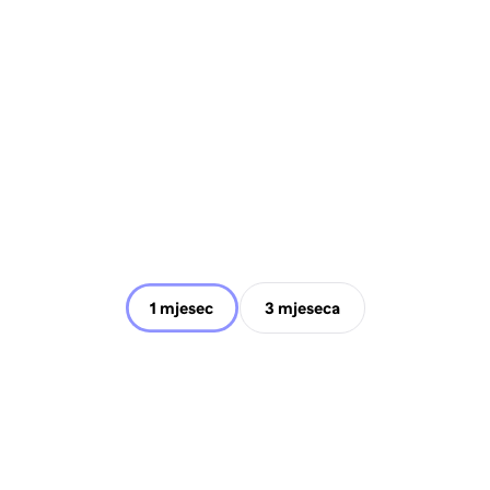
1 mjesec
3 mjeseca