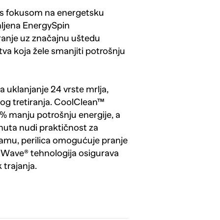
e s fokusom na energetsku
mljena EnergySpin
ranje uz značajnu uštedu
tva koja žele smanjiti potrošnju
 uklanjanje 24 vrste mrlja,
nog tretiranja. CoolClean™
% manju potrošnju energije, a
nuta nudi praktičnost za
ramu, perilica omogućuje pranje
Wave® tehnologija osigurava
 trajanja.