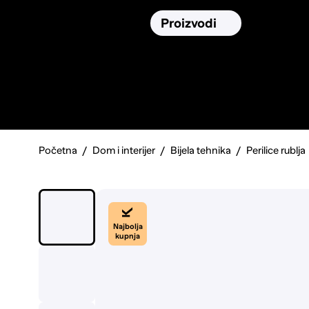
Osiguranja
Proizvodi
Namirnic
Pronađi, usporedi i donesi
najbolju
odluku o kupnji.
Početna
Dom i interijer
Bijela tehnika
Perilice rublja
Najbolja
kupnja