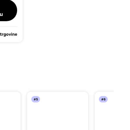
u
 trgovine
#5
#6