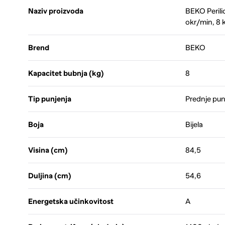
Naziv proizvoda
BEKO Peril
okr/min, 8 
Brend
BEKO
Kapacitet bubnja (kg)
8
Tip punjenja
Prednje pun
Boja
Bijela
Visina (cm)
84,5
Duljina (cm)
54,6
Energetska učinkovitost
A