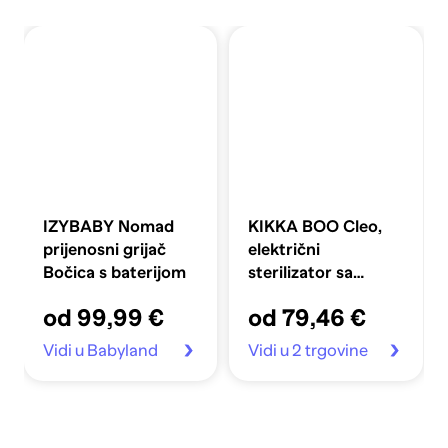
IZYBABY Nomad
KIKKA BOO Cleo,
prijenosni grijač
električni
Bočica s baterijom
sterilizator sa
sušilom
od 99,99 €
od 79,46 €
Vidi u Babyland
Vidi u 2 trgovine