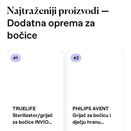
—
Najtraženiji proizvodi
Dodatna oprema za
bočice
#1
#2
TRUELIFE
PHILIPS AVENT
Sterilizator/grijač
Grijač za bočicu i
za bočice INVIO
dječju hranu
BW DOUBLE
SCF355/07