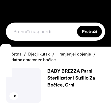
Pretraži
Početna
Dječji kutak
Hranjenje i dojenje
Dodatna oprema za bočice
BABY BREZZA Parni
Sterilizator I Sušilo Za
Bočice, Crni
+8