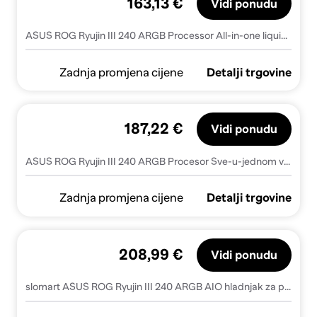
163,13 €
Vidi ponudu
ASUS ROG Ryujin III 240 ARGB Processor All-in-one liquid cooler 12 cm Black 1 pc(s)
Zadnja promjena cijene
Detalji trgovine
187,22 €
Vidi ponudu
ASUS ROG Ryujin III 240 ARGB Procesor Sve-u-jednom vodeno hlađenje 12 cm Crno 1 kom
Zadnja promjena cijene
Detalji trgovine
208,99 €
Vidi ponudu
slomart ASUS ROG Ryujin III 240 ARGB AIO hladnjak za procesor, 12 cm, crni