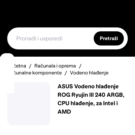
Pretraži
Početna
Računala i oprema
Računalne komponente
Vodeno hlađenje
ASUS Vodeno hlađenje
ROG Ryujin III 240 ARGB,
CPU hlađenje, za Intel i
AMD