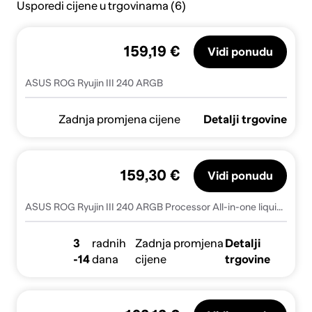
Usporedi cijene u trgovinama (6)
159,19 €
Vidi ponudu
ASUS ROG Ryujin III 240 ARGB
Zadnja promjena cijene
Detalji trgovine
159,30 €
Vidi ponudu
ASUS ROG Ryujin III 240 ARGB Processor All-in-one liquid cooler 12 cm Black 1 pc(s)
3
radnih
Zadnja promjena
Detalji
-14
dana
cijene
trgovine