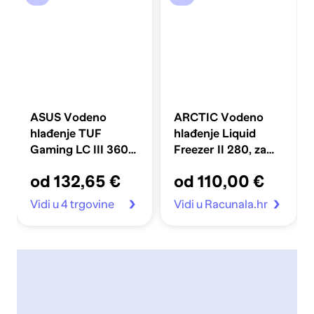
ASUS Vodeno
ARCTIC Vodeno
hlađenje TUF
hlađenje Liquid
Gaming LC III 360
Freezer II 280, za
ARGB, crno
Intel i AMD
od 132,65 €
od 110,00 €
Vidi u 4 trgovine
Vidi u Racunala.hr