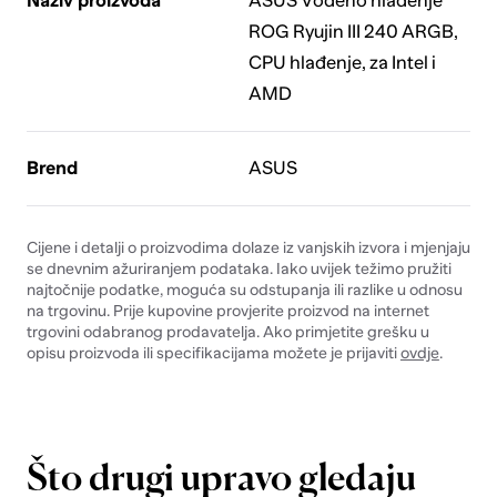
Naziv proizvoda
ASUS Vodeno hlađenje
ROG Ryujin III 240 ARGB,
CPU hlađenje, za Intel i
AMD
Brend
ASUS
Cijene i detalji o proizvodima dolaze iz vanjskih izvora i mjenjaju
se dnevnim ažuriranjem podataka. Iako uvijek težimo pružiti
najtočnije podatke, moguća su odstupanja ili razlike u odnosu
na trgovinu. Prije kupovine provjerite proizvod na internet
trgovini odabranog prodavatelja. Ako primjetite grešku u
opisu proizvoda ili specifikacijama možete je prijaviti
ovdje
.
Što drugi upravo gledaju