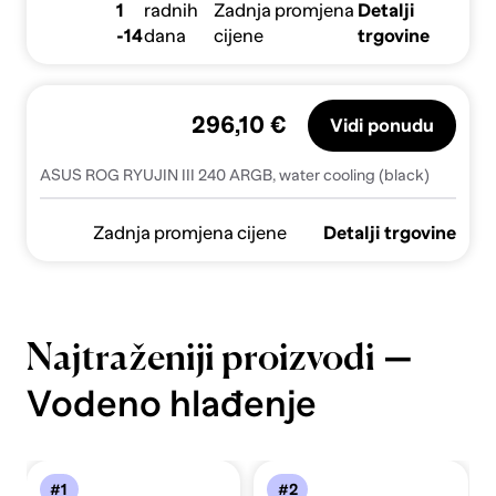
1
radnih
Zadnja promjena
Detalji
-14
dana
cijene
trgovine
296,10 €
Vidi ponudu
ASUS ROG RYUJIN III 240 ARGB, water cooling (black)
Zadnja promjena cijene
Detalji trgovine
—
Najtraženiji proizvodi
Vodeno hlađenje
#1
#2