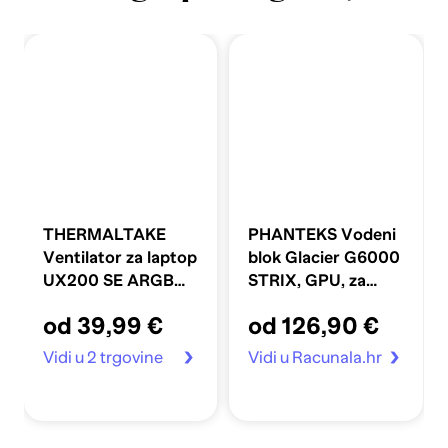
THERMALTAKE
PHANTEKS Vodeni
Ventilator za laptop
blok Glacier G6000
UX200 SE ARGB
STRIX, GPU, za
5V MB Sync
ASUS RX
od 39,99 €
od 126,90 €
6800/6900
Strix/TUF, D-RGB,
Vidi u 2 trgovine
Vidi u Racunala.hr
sa stražnjom
pločom, krom